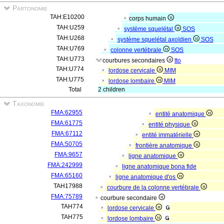
Partonomie
TAH:E10200
corps humain
TAH:U259
système squelétal
SOS
TAH:U268
système squelétal axoïdien
SOS
TAH:U769
colonne vertébrale
SOS
TAH:U773
courbures secondaires
tto
TAH:U774
lordose cervicale
MIM
TAH:U775
lordose lombaire
MIM
Total
2 children
Taxonomie
FMA:62955
entité anatomique
FMA:61775
entité physique
FMA:67112
entité immatérielle
FMA:50705
frontière anatomique
FMA:9657
ligne anatomique
FMA:242999
ligne anatomique bona fide
FMA:65160
ligne anatomique d'os
TAH17988
courbure de la colonne vertébrale
FMA:75789
courbure secondaire
TAH774
lordose cervicale
TAH775
lordose lombaire