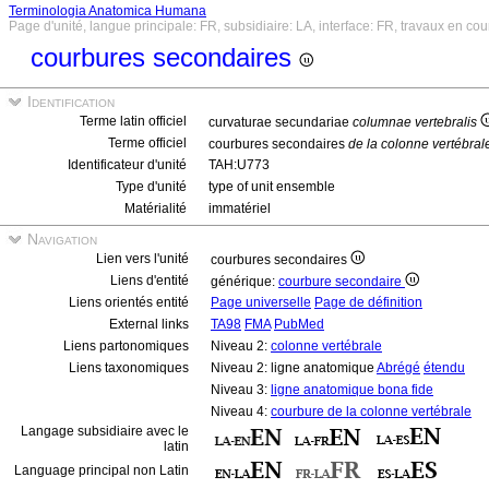
Terminologia Anatomica Humana
Page d'unité, langue principale: FR, subsidiaire: LA, interface: FR, travaux en cou
courbures secondaires
Identification
Terme latin officiel
curvaturae secundariae
columnae vertebralis
Terme officiel
courbures secondaires
de la colonne vertébral
Identificateur d'unité
TAH:U773
Type d'unité
type of unit ensemble
Matérialité
immatériel
Navigation
Lien vers l'unité
courbures secondaires
Liens d'entité
générique:
courbure secondaire
Liens orientés entité
Page universelle
Page de définition
External links
TA98
FMA
PubMed
Liens partonomiques
Niveau 2:
colonne vertébrale
Liens taxonomiques
Niveau 2: ligne anatomique
Abrégé
étendu
Niveau 3:
ligne anatomique bona fide
Niveau 4:
courbure de la colonne vertébrale
Langage subsidiaire avec le
latin
Language principal non Latin