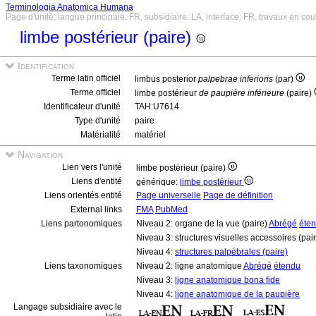
Terminologia Anatomica Humana
Page d'unité, langue principale: FR, subsidiaire: LA, interface: FR, travaux en cou
limbe postérieur (paire)
Identification
Terme latin officiel
limbus posterior
palpebrae inferioris
(par)
Terme officiel
limbe postérieur
de paupière inférieure
(paire)
Identificateur d'unité
TAH:U7614
Type d'unité
paire
Matérialité
matériel
Navigation
Lien vers l'unité
limbe postérieur (paire)
Liens d'entité
générique:
limbe postérieur
Liens orientés entité
Page universelle
Page de définition
External links
FMA
PubMed
Liens partonomiques
Niveau 2: organe de la vue (paire)
Abrégé
éte
Niveau 3: structures visuelles accessoires (pai
Niveau 4:
structures palpébrales (paire)
Liens taxonomiques
Niveau 2: ligne anatomique
Abrégé
étendu
Niveau 3:
ligne anatomique bona fide
Niveau 4:
ligne anatomique de la paupière
Langage subsidiaire avec le