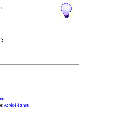
rs
ndu
re)
Abrégé
étendu