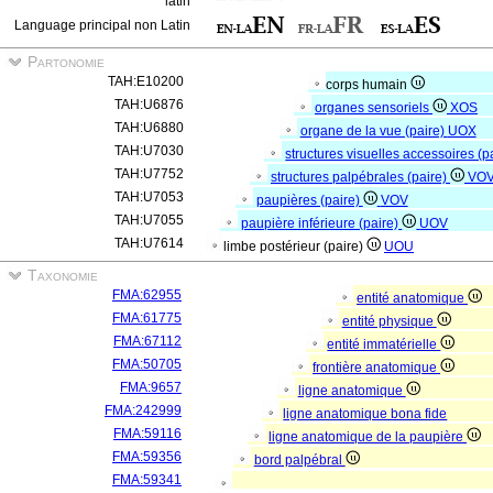
latin
Language principal non Latin
Partonomie
TAH:E10200
corps humain
TAH:U6876
organes sensoriels
XOS
TAH:U6880
organe de la vue (paire)
UOX
TAH:U7030
structures visuelles accessoires (p
TAH:U7752
structures palpébrales (paire)
VO
TAH:U7053
paupières (paire)
VOV
TAH:U7055
paupière inférieure (paire)
UOV
TAH:U7614
limbe postérieur (paire)
UOU
Taxonomie
FMA:62955
entité anatomique
FMA:61775
entité physique
FMA:67112
entité immatérielle
FMA:50705
frontière anatomique
FMA:9657
ligne anatomique
FMA:242999
ligne anatomique bona fide
FMA:59116
ligne anatomique de la paupière
FMA:59356
bord palpébral
FMA:59341