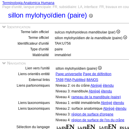
Terminologia Anatomica Humana
Page d'unité, langue principale: FR, subsidiaire: LA, interface: FR, travaux en cou
sillon mylohyoïdien (paire)
Identification
Terme latin officiel
sulcus mylohyoideus
mandibulae
(par)
Terme officiel
sillon mylohyoïdien
de la mandibule
(paire)
Identificateur d'unité
TAH:U756
Type d'unité
paire
Matérialité
immatériel
Navigation
Lien vers l'unité
sillon mylohyoïdien (paire)
Liens orientés entité
Page universelle
Page de définition
External links
TA98
FMA
PubMed
IMAIOS
Liens partonomiques
Niveau 2: os du crâne
Abrégé
étendu
Niveau 3: mandibule
Abrégé
étendu
Niveau 4:
rameau de la mandibule (paire)
Liens taxonomiques
Niveau 1: entité immatérielle
Abrégé
étendu
Liens taxonomiques
Niveau 2: surface anatomique
Abrégé
étendu
Niveau 3:
région de surface d'organe
Niveau 4:
région de surface de l'os du crâne
Sélection du langage