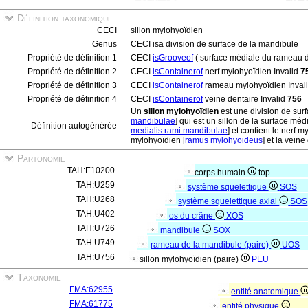
Définition taxonomique
CECI
sillon mylohyoïdien
Genus
CECI isa division de surface de la mandibule
Propriété de définition 1
CECI
isGrooveof
( surface médiale du rameau de
Propriété de définition 2
CECI
isContainerof
nerf mylohyoïdien Invalid
7
Propriété de définition 3
CECI
isContainerof
rameau mylohyoïdien Inval
Propriété de définition 4
CECI
isContainerof
veine dentaire Invalid
756
Un
sillon mylohyoïdien
est une division de sur
mandibulae
] qui est un sillon de la surface m
Définition autogénérée
medialis rami mandibulae
] et contient le nerf m
mylohyoïdien [
ramus mylohyoideus
] et la veine
Partonomie
TAH:E10200
corps humain
top
TAH:U259
système squelettique
SOS
TAH:U268
système squelettique axial
SOS
TAH:U402
os du crâne
XOS
TAH:U726
mandibule
SOX
TAH:U749
rameau de la mandibule (paire)
UOS
TAH:U756
sillon mylohyoïdien (paire)
PEU
Taxonomie
FMA:62955
entité anatomique
FMA:61775
entité physique