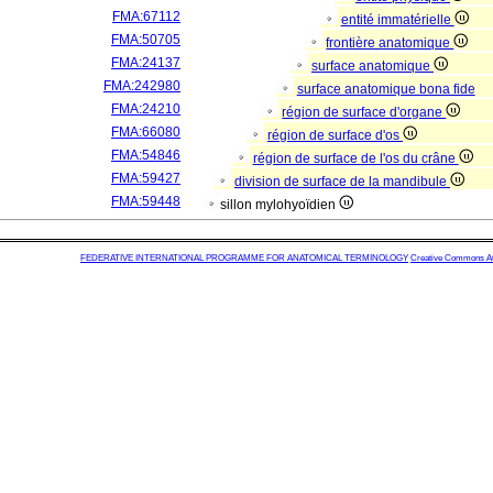
FMA:67112
entité immatérielle
FMA:50705
frontière anatomique
FMA:24137
surface anatomique
FMA:242980
surface anatomique bona fide
FMA:24210
région de surface d'organe
FMA:66080
région de surface d'os
FMA:54846
région de surface de l'os du crâne
FMA:59427
division de surface de la mandibule
FMA:59448
sillon mylohyoïdien
FEDERATIVE INTERNATIONAL PROGRAMME FOR ANATOMICAL TERMINOLOGY
Creative Commons Attr