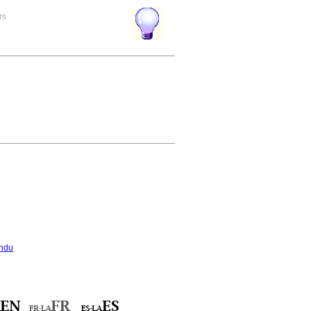
rs
ndu