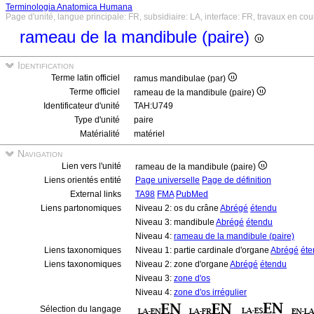
Terminologia Anatomica Humana
Page d'unité, langue principale: FR, subsidiaire: LA, interface: FR, travaux en cou
rameau de la mandibule (paire)
Identification
Terme latin officiel
ramus mandibulae (par)
Terme officiel
rameau de la mandibule (paire)
Identificateur d'unité
TAH:U749
Type d'unité
paire
Matérialité
matériel
Navigation
Lien vers l'unité
rameau de la mandibule (paire)
Liens orientés entité
Page universelle
Page de définition
External links
TA98
FMA
PubMed
Liens partonomiques
Niveau 2: os du crâne
Abrégé
étendu
Niveau 3: mandibule
Abrégé
étendu
Niveau 4:
rameau de la mandibule (paire)
Liens taxonomiques
Niveau 1: partie cardinale d'organe
Abrégé
éte
Liens taxonomiques
Niveau 2: zone d'organe
Abrégé
étendu
Niveau 3:
zone d'os
Niveau 4:
zone d'os irrégulier
Sélection du langage