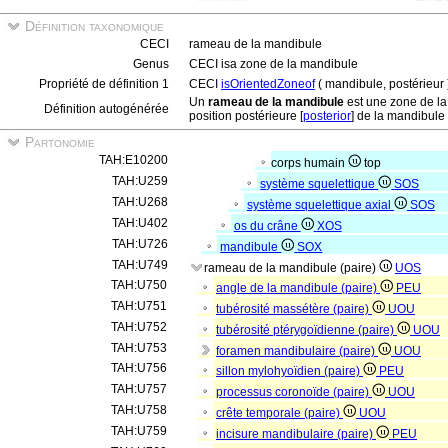
Définition taxonomique
CECI
rameau de la mandibule
Genus
CECI isa zone de la mandibule
Propriété de définition 1
CECI
isOrientedZoneof
( mandibule, postérieur 
Un
rameau de la mandibule
est une zone de la
Définition autogénérée
position postérieure [
posterior
] de la mandibule 
Partonomie
TAH:E10200
corps humain
top
TAH:U259
système squelettique
SOS
TAH:U268
système squelettique axial
SOS
TAH:U402
os du crâne
XOS
TAH:U726
mandibule
SOX
TAH:U749
rameau de la mandibule (paire)
UOS
TAH:U750
angle de la mandibule (paire)
PEU
TAH:U751
tubérosité massétère (paire)
UOU
TAH:U752
tubérosité ptérygoïdienne (paire)
UOU
TAH:U753
foramen mandibulaire (paire)
UOU
TAH:U756
sillon mylohyoïdien (paire)
PEU
TAH:U757
processus coronoïde (paire)
UOU
TAH:U758
crête temporale (paire)
UOU
TAH:U759
incisure mandibulaire (paire)
PEU