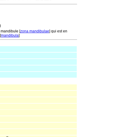
)
 mandibule [
zona mandibulae
] qui est en
[
mandibula
]