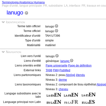
Terminologia Anatomica Humana
Page d'unité, langue principale: FR, subsidiaire: LA, interface: FR, travaux en cou
lanugo
Identification
Terme latin officiel
lanugo
Terme officiel
lanugo
Identificateur d'unité
TAH:U7396
Type d'unité
simple
Matérialité
matériel
Navigation
Lien vers l'unité
lanugo
Liens d'entité
générique:
lanugo
Liens orientés entité
Page universelle
Page de définition
External links
TA98
FMA
PubMed
Liens partonomiques
Niveau 2: peau
Abrégé
étendu
Niveau 3:
derme
Liens taxonomiques
Niveau 2: composant de tissu épithélial
Abrégé
Niveau 3:
cheveu
Langage subsidiaire avec le
latin
Language principal non Latin