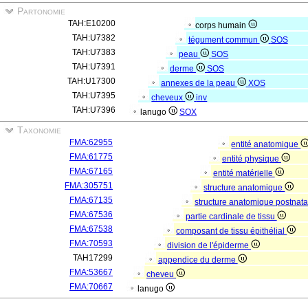
Partonomie
TAH:E10200
corps humain
TAH:U7382
tégument commun
SOS
TAH:U7383
peau
SOS
TAH:U7391
derme
SOS
TAH:U17300
annexes de la peau
XOS
TAH:U7395
cheveux
inv
TAH:U7396
lanugo
SOX
Taxonomie
FMA:62955
entité anatomique
FMA:61775
entité physique
FMA:67165
entité matérielle
FMA:305751
structure anatomique
FMA:67135
structure anatomique postnat
FMA:67536
partie cardinale de tissu
FMA:67538
composant de tissu épithélial
FMA:70593
division de l'épiderme
TAH17299
appendice du derme
FMA:53667
cheveu
FMA:70667
lanugo