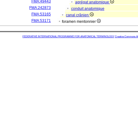
FMA:49443
agrégat anatomique
FMA:242873
conduit anatomique
FMA:53165
canal crânien
FMA:53171
foramen mentonnier
FEDERATIVE INTERNATIONAL PROGRAMME FOR ANATOMICAL TERMINOLOGY
Creative Commons Attr