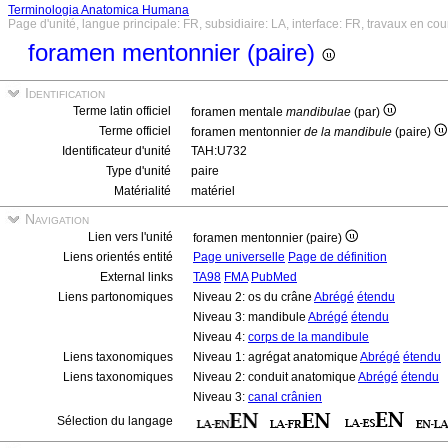
Terminologia Anatomica Humana
Page d'unité, langue principale: FR, subsidiaire: LA, interface: FR, travaux en cou
foramen mentonnier (paire)
Identification
Terme latin officiel
foramen mentale
mandibulae
(par)
Terme officiel
foramen mentonnier
de la mandibule
(paire)
Identificateur d'unité
TAH:U732
Type d'unité
paire
Matérialité
matériel
Navigation
Lien vers l'unité
foramen mentonnier (paire)
Liens orientés entité
Page universelle
Page de définition
External links
TA98
FMA
PubMed
Liens partonomiques
Niveau 2: os du crâne
Abrégé
étendu
Niveau 3: mandibule
Abrégé
étendu
Niveau 4:
corps de la mandibule
Liens taxonomiques
Niveau 1: agrégat anatomique
Abrégé
étendu
Liens taxonomiques
Niveau 2: conduit anatomique
Abrégé
étendu
Niveau 3:
canal crânien
Sélection du langage