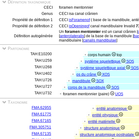
Définition taxonomique
CECI
foramen mentonnier
Genus
CECI isa canal crânien
Propriété de définition 1
CECI
isForamenof
( base de la mandibule, antér
Propriété de définition 2
CECI
isOpeningof
canal mandibulaire Invalid
7
Un
foramen mentonnier
est un canal crânien [
Définition autogénérée
[
anterolateralis
] de la base de la mandibule [
ba
mandibulaire [
canalis mandibulae
]
Partonomie
TAH:E10200
corps humain
top
TAH:U259
système squelettique
SOS
TAH:U268
système squelettique axial
SOS
TAH:U402
os du crâne
XOS
TAH:U726
mandibule
SOX
TAH:U727
corps de la mandibule
SOS
TAH:U732
foramen mentonnier (paire)
UOS
Taxonomie
FMA:62955
entité anatomique
FMA:61775
entité physique
FMA:67165
entité matérielle
FMA:305751
structure anatomique
FMA:67135
structure anatomique postnatale