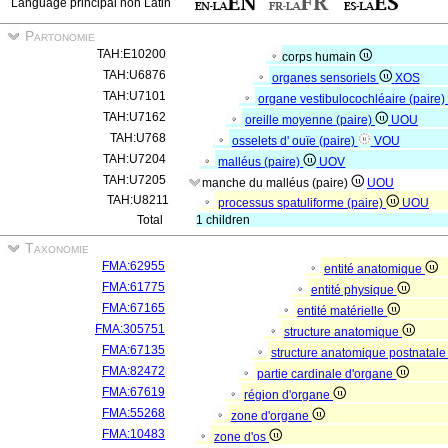
Language principal non Latin
Partonomie
TAH:E10200
corps humain
TAH:U6876
organes sensoriels
XOS
TAH:U7101
organe vestibulocochléaire (paire
TAH:U7162
oreille moyenne (paire)
UOU
TAH:U768
osselets d' ouïe (paire)
VOU
TAH:U7204
malléus (paire)
UOV
TAH:U7205
manche du malléus (paire)
UOU
TAH:U8211
processus spatuliforme (paire)
UOU
Total
1 children
Taxonomie
FMA:62955
entité anatomique
FMA:61775
entité physique
FMA:67165
entité matérielle
FMA:305751
structure anatomique
FMA:67135
structure anatomique postnatal
FMA:82472
partie cardinale d'organe
FMA:67619
région d'organe
FMA:55268
zone d'organe
FMA:10483
zone d'os