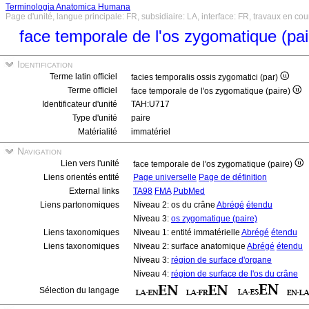
Terminologia Anatomica Humana
Page d'unité, langue principale: FR, subsidiaire: LA, interface: FR, travaux en cou
face temporale de l'os zygomatique (pa
Identification
Terme latin officiel
facies temporalis ossis zygomatici (par)
Terme officiel
face temporale de l'os zygomatique (paire)
Identificateur d'unité
TAH:U717
Type d'unité
paire
Matérialité
immatériel
Navigation
Lien vers l'unité
face temporale de l'os zygomatique (paire)
Liens orientés entité
Page universelle
Page de définition
External links
TA98
FMA
PubMed
Liens partonomiques
Niveau 2: os du crâne
Abrégé
étendu
Niveau 3:
os zygomatique (paire)
Liens taxonomiques
Niveau 1: entité immatérielle
Abrégé
étendu
Liens taxonomiques
Niveau 2: surface anatomique
Abrégé
étendu
Niveau 3:
région de surface d'organe
Niveau 4:
région de surface de l'os du crâne
Sélection du langage