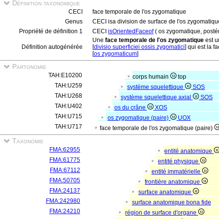
Définition taxonomique
CECI
face temporale de l'os zygomatique
Genus
CECI isa division de surface de l'os zygomatiqu
Propriété de définition 1
CECI
isOrientedFaceof
( os zygomatique, postér
Une
face temporale de l'os zygomatique
est u
Définition autogénérée
[
divisio superficiei ossis zygomatici
] qui est la f
[
os zygomaticum
]
Partonomie
TAH:E10200
corps humain
top
TAH:U259
système squelettique
SOS
TAH:U268
système squelettique axial
SOS
TAH:U402
os du crâne
XOS
TAH:U715
os zygomatique (paire)
UOX
TAH:U717
face temporale de l'os zygomatique (paire)
Taxonomie
FMA:62955
entité anatomique
FMA:61775
entité physique
FMA:67112
entité immatérielle
FMA:50705
frontière anatomique
FMA:24137
surface anatomique
FMA:242980
surface anatomique bona fide
FMA:24210
région de surface d'organe