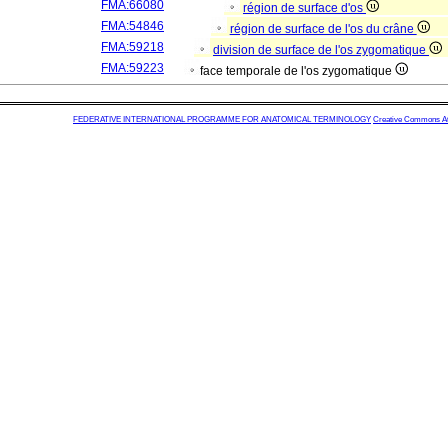
FMA:66080
région de surface d'os
FMA:54846
région de surface de l'os du crâne
FMA:59218
division de surface de l'os zygomatique
FMA:59223
face temporale de l'os zygomatique
FEDERATIVE INTERNATIONAL PROGRAMME FOR ANATOMICAL TERMINOLOGY
Creative Commons Attr