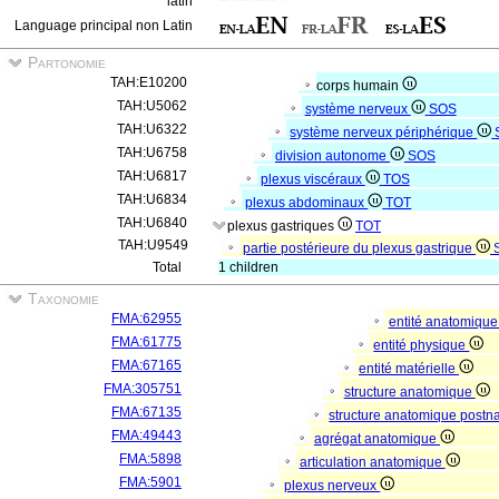
latin
Language principal non Latin
Partonomie
TAH:E10200
corps humain
TAH:U5062
système nerveux
SOS
TAH:U6322
système nerveux périphérique
TAH:U6758
division autonome
SOS
TAH:U6817
plexus viscéraux
TOS
TAH:U6834
plexus abdominaux
TOT
TAH:U6840
plexus gastriques
TOT
TAH:U9549
partie postérieure du plexus gastrique
Total
1 children
Taxonomie
FMA:62955
entité anatomiqu
FMA:61775
entité physique
FMA:67165
entité matérielle
FMA:305751
structure anatomique
FMA:67135
structure anatomique postn
FMA:49443
agrégat anatomique
FMA:5898
articulation anatomique
FMA:5901
plexus nerveux