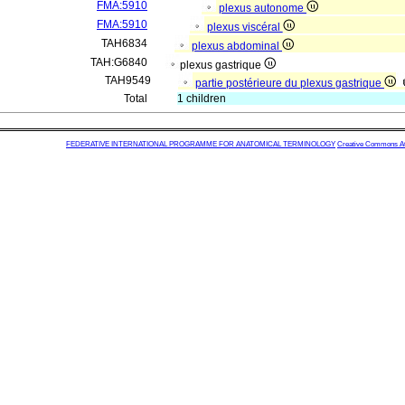
FMA:5910
plexus autonome
FMA:5910
plexus viscéral
TAH6834
plexus abdominal
TAH:G6840
plexus gastrique
TAH9549
partie postérieure du plexus gastrique
Total
1 children
FEDERATIVE INTERNATIONAL PROGRAMME FOR ANATOMICAL TERMINOLOGY
Creative Commons Attr