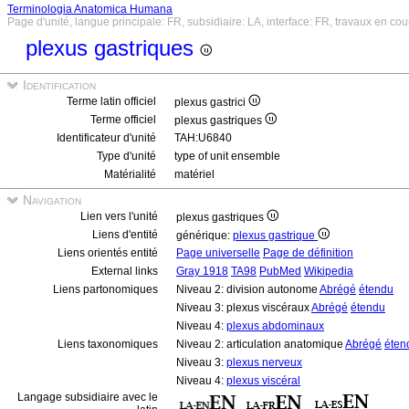
Terminologia Anatomica Humana
Page d'unité, langue principale: FR, subsidiaire: LA, interface: FR, travaux en cou
plexus gastriques
Identification
Terme latin officiel
plexus gastrici
Terme officiel
plexus gastriques
Identificateur d'unité
TAH:U6840
Type d'unité
type of unit ensemble
Matérialité
matériel
Navigation
Lien vers l'unité
plexus gastriques
Liens d'entité
générique:
plexus gastrique
Liens orientés entité
Page universelle
Page de définition
External links
Gray 1918
TA98
PubMed
Wikipedia
Liens partonomiques
Niveau 2: division autonome
Abrégé
étendu
Niveau 3: plexus viscéraux
Abrégé
étendu
Niveau 4:
plexus abdominaux
Liens taxonomiques
Niveau 2: articulation anatomique
Abrégé
éten
Niveau 3:
plexus nerveux
Niveau 4:
plexus viscéral
Langage subsidiaire avec le