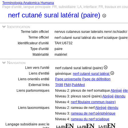
Terminologia Anatomica Humana
Page d'unité, langue principale: FR, subsidiaire: LA, interface: FR, travaux en cou
nerf cutané sural latéral (paire)
Identification
Terme latin officiel
nervus cutaneus surae lateralis
nervi ischiadici
Terme officiel
nerf cutané sural latéral
du nerf sciatique
(paire
Identificateur d'unité
TAH:U6732
Type d'unité
paire
Matérialité
matériel
Navigation
Lien vers l'unité
nerf cutané sural latéral (paire)
Liens d'entité
générique:
nerf cutané sural latéral
Liens orientés entité
Page universelle
Page de définition
External links
TA98
FMA
PubMed
Liens partonomiques
Niveau 2: plexus de nerf somatique
Abrégé
ét
Niveau 3: plexus sacré (paire)
Abrégé
étendu
Niveau 4:
nerf fibulaire commun (paire)
Liens taxonomiques
Niveau 2: rameau de nerf
Abrégé
étendu
Niveau 3:
rameau de nerf périphérique
Niveau 4:
rameau du nerf sciatique
Langage subsidiaire avec le