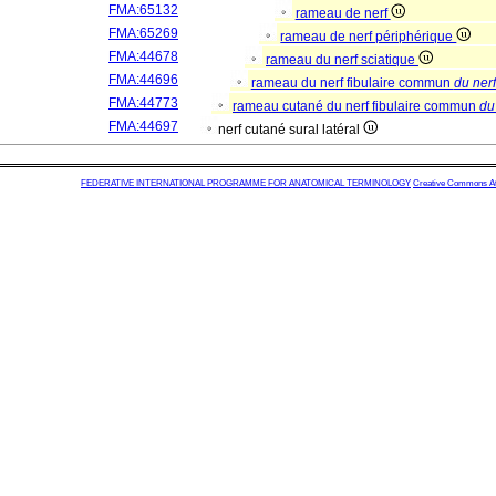
FMA:65132
rameau de nerf
FMA:65269
rameau de nerf périphérique
FMA:44678
rameau du nerf sciatique
FMA:44696
rameau du nerf fibulaire commun
du nerf
FMA:44773
rameau cutané du nerf fibulaire commun
du
FMA:44697
nerf cutané sural latéral
FEDERATIVE INTERNATIONAL PROGRAMME FOR ANATOMICAL TERMINOLOGY
Creative Commons Attr