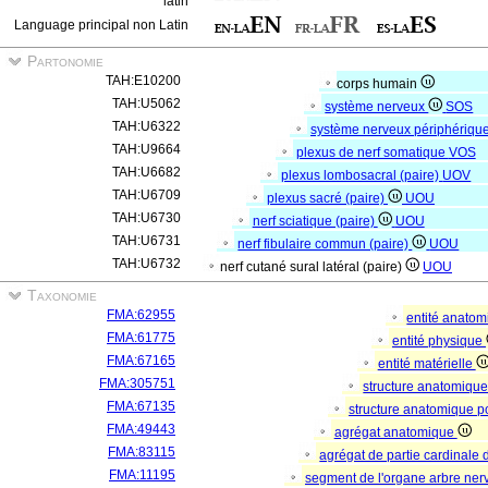
latin
Language principal non Latin
Partonomie
TAH:E10200
corps humain
TAH:U5062
système nerveux
SOS
TAH:U6322
système nerveux périphériqu
TAH:U9664
plexus de nerf somatique
VOS
TAH:U6682
plexus lombosacral (paire)
UOV
TAH:U6709
plexus sacré (paire)
UOU
TAH:U6730
nerf sciatique (paire)
UOU
TAH:U6731
nerf fibulaire commun (paire)
UOU
TAH:U6732
nerf cutané sural latéral (paire)
UOU
Taxonomie
FMA:62955
entité anato
FMA:61775
entité physique
FMA:67165
entité matérielle
FMA:305751
structure anatomiqu
FMA:67135
structure anatomique p
FMA:49443
agrégat anatomique
FMA:83115
agrégat de partie cardinale 
FMA:11195
segment de l'organe arbre ne