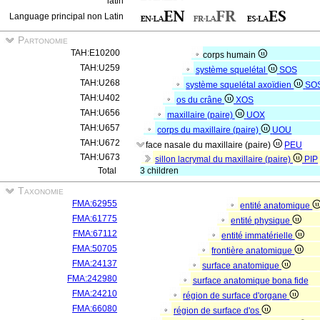
latin
Language principal non Latin
Partonomie
TAH:E10200
corps humain
TAH:U259
système squelétal
SOS
TAH:U268
système squelétal axoïdien
SO
TAH:U402
os du crâne
XOS
TAH:U656
maxillaire (paire)
UOX
TAH:U657
corps du maxillaire (paire)
UOU
TAH:U672
face nasale du maxillaire (paire)
PEU
TAH:U673
sillon lacrymal du maxillaire (paire)
PIP
Total
3 children
Taxonomie
FMA:62955
entité anatomique
FMA:61775
entité physique
FMA:67112
entité immatérielle
FMA:50705
frontière anatomique
FMA:24137
surface anatomique
FMA:242980
surface anatomique bona fide
FMA:24210
région de surface d'organe
FMA:66080
région de surface d'os