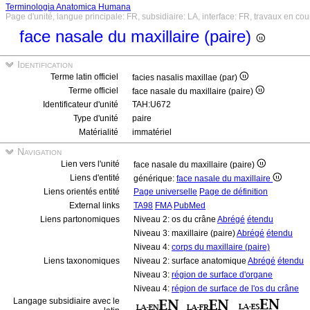
Terminologia Anatomica Humana
Page d'unité, langue principale: FR, subsidiaire: LA, interface: FR, travaux en cou
face nasale du maxillaire (paire)
Identification
Terme latin officiel
facies nasalis maxillae (par)
Terme officiel
face nasale du maxillaire (paire)
Identificateur d'unité
TAH:U672
Type d'unité
paire
Matérialité
immatériel
Navigation
Lien vers l'unité
face nasale du maxillaire (paire)
Liens d'entité
générique:
face nasale du maxillaire
Liens orientés entité
Page universelle
Page de définition
External links
TA98
FMA
PubMed
Liens partonomiques
Niveau 2: os du crâne
Abrégé
étendu
Niveau 3: maxillaire (paire)
Abrégé
étendu
Niveau 4:
corps du maxillaire (paire)
Liens taxonomiques
Niveau 2: surface anatomique
Abrégé
étendu
Niveau 3:
région de surface d'organe
Niveau 4:
région de surface de l'os du crâne
Langage subsidiaire avec le