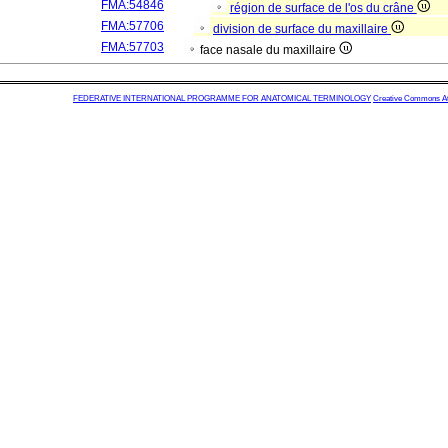
FMA:54846
région de surface de l'os du crâne
FMA:57706
division de surface du maxillaire
FMA:57703
face nasale du maxillaire
FEDERATIVE INTERNATIONAL PROGRAMME FOR ANATOMICAL TERMINOLOGY
Creative Commons Attr