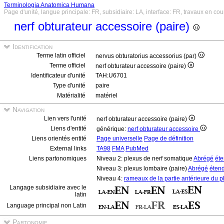
Terminologia Anatomica Humana
Page d'unité, langue principale: FR, subsidiaire: LA, interface: FR, travaux en cou
nerf obturateur accessoire (paire)
Identification
Terme latin officiel
nervus obturatorius accessorius (par)
Terme officiel
nerf obturateur accessoire (paire)
Identificateur d'unité
TAH:U6701
Type d'unité
paire
Matérialité
matériel
Navigation
Lien vers l'unité
nerf obturateur accessoire (paire)
Liens d'entité
générique:
nerf obturateur accessoire
Liens orientés entité
Page universelle
Page de définition
External links
TA98
FMA
PubMed
Liens partonomiques
Niveau 2: plexus de nerf somatique
Abrégé
ét
Niveau 3: plexus lombaire (paire)
Abrégé
éten
Niveau 4:
rameaux de la partie antérieure du p
Langage subsidiaire avec le
latin
Language principal non Latin
Partonomie