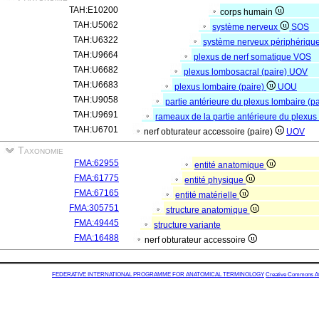
TAH:E10200
corps humain
TAH:U5062
système nerveux
SOS
TAH:U6322
système nerveux périphériqu
TAH:U9664
plexus de nerf somatique
VOS
TAH:U6682
plexus lombosacral (paire)
UOV
TAH:U6683
plexus lombaire (paire)
UOU
TAH:U9058
partie antérieure du plexus lombaire (p
TAH:U9691
rameaux de la partie antérieure du plexus
TAH:U6701
nerf obturateur accessoire (paire)
UOV
Taxonomie
FMA:62955
entité anatomique
FMA:61775
entité physique
FMA:67165
entité matérielle
FMA:305751
structure anatomique
FMA:49445
structure variante
FMA:16488
nerf obturateur accessoire
FEDERATIVE INTERNATIONAL PROGRAMME FOR ANATOMICAL TERMINOLOGY
Creative Commons Attr