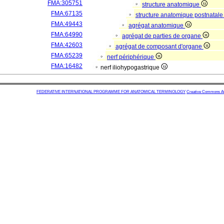
FMA:305751
structure anatomique
FMA:67135
structure anatomique postnatal
FMA:49443
agrégat anatomique
FMA:64990
agrégat de parties de organe
FMA:42603
agrégat de composant d'organe
FMA:65239
nerf périphérique
FMA:16482
nerf iliohypogastrique
FEDERATIVE INTERNATIONAL PROGRAMME FOR ANATOMICAL TERMINOLOGY
Creative Commons Attr