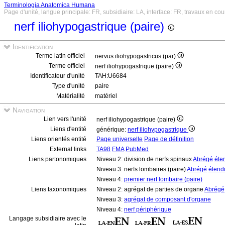
Terminologia Anatomica Humana
Page d'unité, langue principale: FR, subsidiaire: LA, interface: FR, travaux en cou
nerf iliohypogastrique (paire)
Identification
Terme latin officiel
nervus iliohypogastricus (par)
Terme officiel
nerf iliohypogastrique (paire)
Identificateur d'unité
TAH:U6684
Type d'unité
paire
Matérialité
matériel
Navigation
Lien vers l'unité
nerf iliohypogastrique (paire)
Liens d'entité
générique:
nerf iliohypogastrique
Liens orientés entité
Page universelle
Page de définition
External links
TA98
FMA
PubMed
Liens partonomiques
Niveau 2: division de nerfs spinaux
Abrégé
éte
Niveau 3: nerfs lombaires (paire)
Abrégé
étend
Niveau 4:
premier nerf lombaire (paire)
Liens taxonomiques
Niveau 2: agrégat de parties de organe
Abrégé
Niveau 3:
agrégat de composant d'organe
Niveau 4:
nerf périphérique
Langage subsidiaire avec le