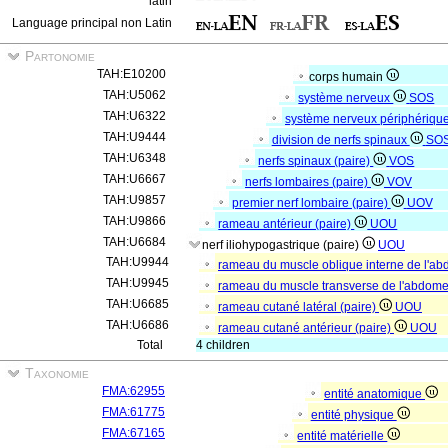
latin
Language principal non Latin
Partonomie
TAH:E10200
corps humain
TAH:U5062
système nerveux
SOS
TAH:U6322
système nerveux périphériqu
TAH:U9444
division de nerfs spinaux
SO
TAH:U6348
nerfs spinaux (paire)
VOS
TAH:U6667
nerfs lombaires (paire)
VOV
TAH:U9857
premier nerf lombaire (paire)
UOV
TAH:U9866
rameau antérieur (paire)
UOU
TAH:U6684
nerf iliohypogastrique (paire)
UOU
TAH:U9944
rameau du muscle oblique interne de l'a
TAH:U9945
rameau du muscle transverse de l'abdome
TAH:U6685
rameau cutané latéral (paire)
UOU
TAH:U6686
rameau cutané antérieur (paire)
UOU
Total
4 children
Taxonomie
FMA:62955
entité anatomique
FMA:61775
entité physique
FMA:67165
entité matérielle