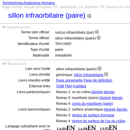
Terminologia Anatomica Humana
Page d'unité, langue principale: FR, subsidiaire: LA, interface: FR, travaux en cou
sillon infraorbitaire (paire)
Identification
Terme latin officiel
sulcus infraorbitalis (par)
Terme officiel
sillon infraorbitaire (paire)
Identificateur d'unité
TAH:U660
Type d'unité
paire
Matérialité
immatériel
Navigation
Lien vers l'unité
sillon infraorbitaire (paire)
Liens d'entité
générique:
sillon infraorbitaire
Liens orientés entité
Page universelle
Page de définition
External links
TA98
FMA
PubMed
Liens partonomiques
Niveau 2: os du crâne
Abrégé
étendu
Niveau 3: maxillaire (paire)
Abrégé
étendu
Niveau 4:
corps du maxillaire (paire)
Liens taxonomiques
Niveau 2: surface anatomique
Abrégé
étendu
Niveau 3:
région de surface d'organe
Niveau 4:
région de surface de l'os du crâne
Langage subsidiaire avec le