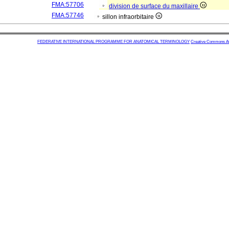
FMA:57706
division de surface du maxillaire
FMA:57746
sillon infraorbitaire
FEDERATIVE INTERNATIONAL PROGRAMME FOR ANATOMICAL TERMINOLOGY
Creative Commons Attr