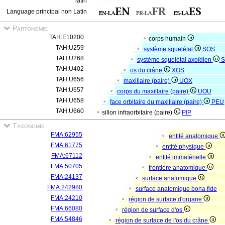
latin
Language principal non Latin
Partonomie
TAH:E10200
corps humain
TAH:U259
système squelétal
SOS
TAH:U268
système squelétal axoïdien
S
TAH:U402
os du crâne
XOS
TAH:U656
maxillaire (paire)
UOX
TAH:U657
corps du maxillaire (paire)
UOU
TAH:U658
face orbitaire du maxillaire (paire)
PEU
TAH:U660
sillon infraorbitaire (paire)
PIP
Taxonomie
FMA:62955
entité anatomique
FMA:61775
entité physique
FMA:67112
entité immatérielle
FMA:50705
frontière anatomique
FMA:24137
surface anatomique
FMA:242980
surface anatomique bona fide
FMA:24210
région de surface d'organe
FMA:66080
région de surface d'os
FMA:54846
région de surface de l'os du crâne