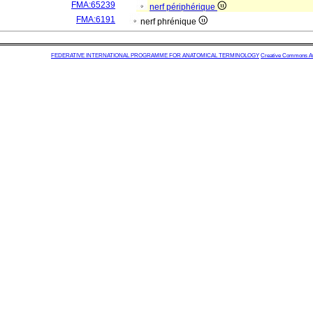
FMA:65239
nerf périphérique
FMA:6191
nerf phrénique
FEDERATIVE INTERNATIONAL PROGRAMME FOR ANATOMICAL TERMINOLOGY
Creative Commons Attr