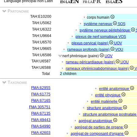
Language principal non Latin
Partonomie
TAH:E10200
corps humain
TAH:U5062
système nerveux
SOS
TAH:U6322
système nerveux périphérique
TAH:U9664
plexus de nerf somatique
VOS
TAH:U6570
plexus cervical (paire)
UOV
TAH:U9665
rameaux profonds (paire)
VOU
TAH:U6586
nerf phrénique (paire)
UOV
TAH:U6587
rameau péricardiaque (paire)
UOU
TAH:U6588
rameaux phrénicoabdominaux (paire)
Total
2 children
Taxonomie
FMA:62955
entité anatomique
FMA:61775
entité physique
FMA:67165
entité matérielle
FMA:305751
structure anatomique
FMA:67135
structure anatomique postnatal
FMA:49443
agrégat anatomique
FMA:64990
agrégat de parties de organe
FMA:42603
agrégat de composant d'organe