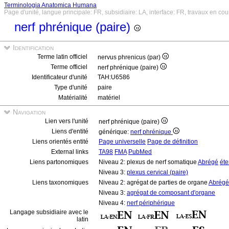
Terminologia Anatomica Humana
Page d'unité, langue principale: FR, subsidiaire: LA, interface: FR, travaux en cou
nerf phrénique (paire)
Identification
Terme latin officiel
nervus phrenicus (par)
Terme officiel
nerf phrénique (paire)
Identificateur d'unité
TAH:U6586
Type d'unité
paire
Matérialité
matériel
Navigation
Lien vers l'unité
nerf phrénique (paire)
Liens d'entité
générique:
nerf phrénique
Liens orientés entité
Page universelle
Page de définition
External links
TA98
FMA
PubMed
Liens partonomiques
Niveau 2: plexus de nerf somatique
Abrégé
ét
Niveau 3:
plexus cervical (paire)
Liens taxonomiques
Niveau 2: agrégat de parties de organe
Abrégé
Niveau 3:
agrégat de composant d'organe
Niveau 4:
nerf périphérique
Langage subsidiaire avec le
latin