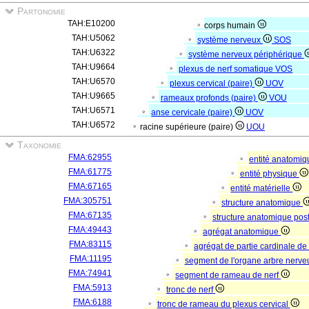
Partonomie
TAH:E10200
corps humain
TAH:U5062
système nerveux
SOS
TAH:U6322
système nerveux périphérique
TAH:U9664
plexus de nerf somatique
VOS
TAH:U6570
plexus cervical (paire)
UOV
TAH:U9665
rameaux profonds (paire)
VOU
TAH:U6571
anse cervicale (paire)
UOV
TAH:U6572
racine supérieure (paire)
UOU
Taxonomie
FMA:62955
entité anatomi
FMA:61775
entité physique
FMA:67165
entité matérielle
FMA:305751
structure anatomique
FMA:67135
structure anatomique pos
FMA:49443
agrégat anatomique
FMA:83115
agrégat de partie cardinale de
FMA:11195
segment de l'organe arbre nerv
FMA:74941
segment de rameau de nerf
FMA:5913
tronc de nerf
FMA:6188
tronc de rameau du plexus cervical