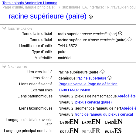
Terminologia Anatomica Humana
Page d'unité, langue principale: FR, subsidiaire: LA, interface: FR, travaux en cou
racine supérieure (paire)
Identification
Terme latin officiel
radix superior
ansae cervicalis
(par)
Terme officiel
racine supérieure
d'anse cervicale
(paire)
Identificateur d'unité
TAH:U6572
Type d'unité
paire
Matérialité
matériel
Navigation
Lien vers l'unité
racine supérieure (paire)
Liens d'entité
générique:
racine supérieure
Liens orientés entité
Page universelle
Page de définition
External links
TA98
FMA
PubMed
Liens partonomiques
Niveau 2: plexus de nerf somatique
Abrégé
ét
Niveau 3:
plexus cervical (paire)
Liens taxonomiques
Niveau 2: segment de rameau de nerf
Abrégé
Niveau 3:
tronc de rameau du plexus cervical
Langage subsidiaire avec le
latin
Language principal non Latin