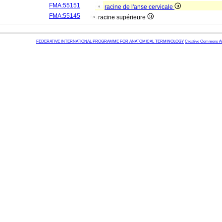
FMA:55151
racine de l'anse cervicale
FMA:55145
racine supérieure
FEDERATIVE INTERNATIONAL PROGRAMME FOR ANATOMICAL TERMINOLOGY
Creative Commons Attr