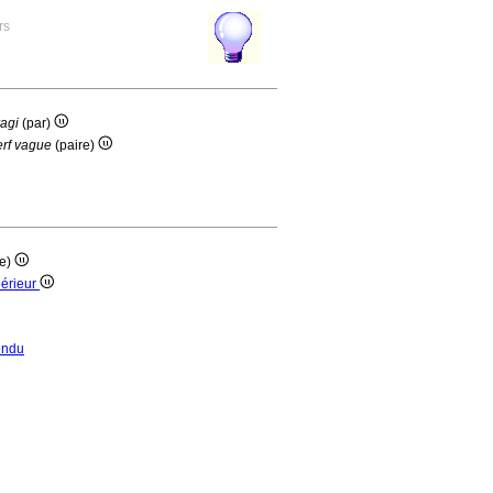
rs
vagi
(par)
erf vague
(paire)
re)
périeur
endu