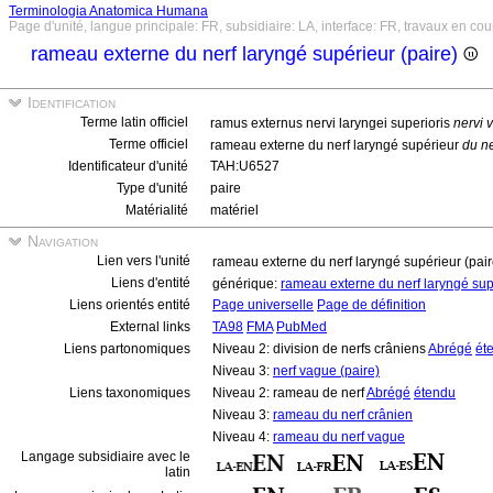
Terminologia Anatomica Humana
Page d'unité, langue principale: FR, subsidiaire: LA, interface: FR, travaux en cou
rameau externe du nerf laryngé supérieur (paire)
Identification
Terme latin officiel
ramus externus nervi laryngei superioris
nervi 
Terme officiel
rameau externe du nerf laryngé supérieur
du n
Identificateur d'unité
TAH:U6527
Type d'unité
paire
Matérialité
matériel
Navigation
Lien vers l'unité
rameau externe du nerf laryngé supérieur (pai
Liens d'entité
générique:
rameau externe du nerf laryngé su
Liens orientés entité
Page universelle
Page de définition
External links
TA98
FMA
PubMed
Liens partonomiques
Niveau 2: division de nerfs crâniens
Abrégé
ét
Niveau 3:
nerf vague (paire)
Liens taxonomiques
Niveau 2: rameau de nerf
Abrégé
étendu
Niveau 3:
rameau du nerf crânien
Niveau 4:
rameau du nerf vague
Langage subsidiaire avec le
latin