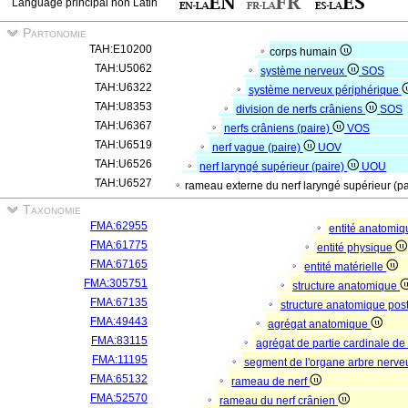
Language principal non Latin
Partonomie
TAH:E10200
corps humain
TAH:U5062
système nerveux
SOS
TAH:U6322
système nerveux périphérique
TAH:U8353
division de nerfs crâniens
SOS
TAH:U6367
nerfs crâniens (paire)
VOS
TAH:U6519
nerf vague (paire)
UOV
TAH:U6526
nerf laryngé supérieur (paire)
UOU
TAH:U6527
rameau externe du nerf laryngé supérieur (p
Taxonomie
FMA:62955
entité anatomi
FMA:61775
entité physique
FMA:67165
entité matérielle
FMA:305751
structure anatomique
FMA:67135
structure anatomique pos
FMA:49443
agrégat anatomique
FMA:83115
agrégat de partie cardinale de
FMA:11195
segment de l'organe arbre nerv
FMA:65132
rameau de nerf
FMA:52570
rameau du nerf crânien