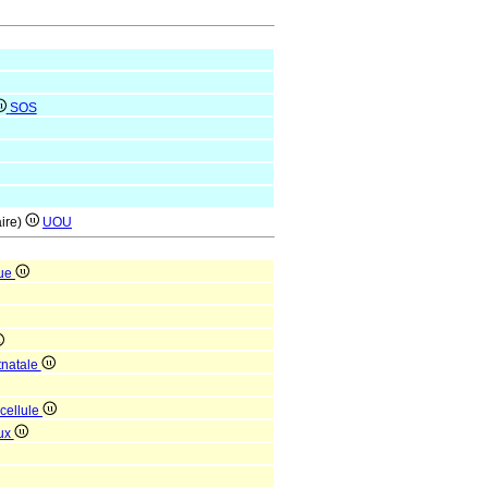
SOS
aire)
UOU
que
tnatale
 cellule
eux