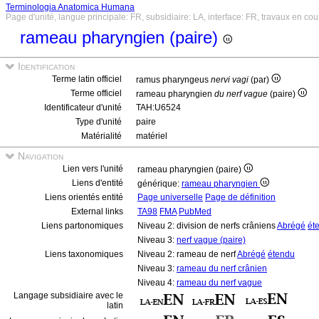
Terminologia Anatomica Humana
Page d'unité, langue principale: FR, subsidiaire: LA, interface: FR, travaux en cou
rameau pharyngien (paire)
Identification
Terme latin officiel
ramus pharyngeus
nervi vagi
(par)
Terme officiel
rameau pharyngien
du nerf vague
(paire)
Identificateur d'unité
TAH:U6524
Type d'unité
paire
Matérialité
matériel
Navigation
Lien vers l'unité
rameau pharyngien (paire)
Liens d'entité
générique:
rameau pharyngien
Liens orientés entité
Page universelle
Page de définition
External links
TA98
FMA
PubMed
Liens partonomiques
Niveau 2: division de nerfs crâniens
Abrégé
ét
Niveau 3:
nerf vague (paire)
Liens taxonomiques
Niveau 2: rameau de nerf
Abrégé
étendu
Niveau 3:
rameau du nerf crânien
Niveau 4:
rameau du nerf vague
Langage subsidiaire avec le
latin