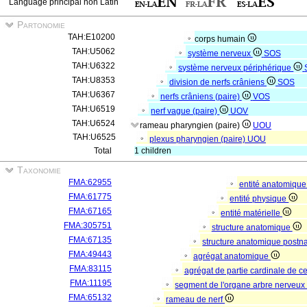
Language principal non Latin
Partonomie
TAH:E10200
corps humain
TAH:U5062
système nerveux
SOS
TAH:U6322
système nerveux périphérique
TAH:U8353
division de nerfs crâniens
SOS
TAH:U6367
nerfs crâniens (paire)
VOS
TAH:U6519
nerf vague (paire)
UOV
TAH:U6524
rameau pharyngien (paire)
UOU
TAH:U6525
plexus pharyngien (paire)
UOU
Total
1 children
Taxonomie
FMA:62955
entité anatomiqu
FMA:61775
entité physique
FMA:67165
entité matérielle
FMA:305751
structure anatomique
FMA:67135
structure anatomique postn
FMA:49443
agrégat anatomique
FMA:83115
agrégat de partie cardinale de ce
FMA:11195
segment de l'organe arbre nerveu
FMA:65132
rameau de nerf