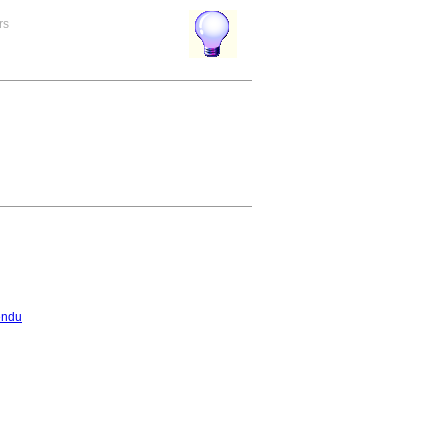
rs
endu