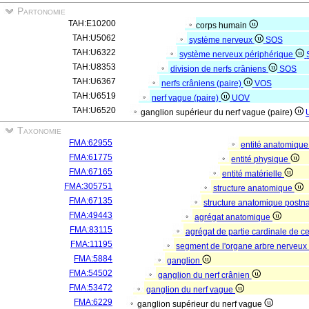
Partonomie
TAH:E10200
corps humain
TAH:U5062
système nerveux
SOS
TAH:U6322
système nerveux périphérique
TAH:U8353
division de nerfs crâniens
SOS
TAH:U6367
nerfs crâniens (paire)
VOS
TAH:U6519
nerf vague (paire)
UOV
TAH:U6520
ganglion supérieur du nerf vague (paire)
Taxonomie
FMA:62955
entité anatomiqu
FMA:61775
entité physique
FMA:67165
entité matérielle
FMA:305751
structure anatomique
FMA:67135
structure anatomique postn
FMA:49443
agrégat anatomique
FMA:83115
agrégat de partie cardinale de ce
FMA:11195
segment de l'organe arbre nerveu
FMA:5884
ganglion
FMA:54502
ganglion du nerf crânien
FMA:53472
ganglion du nerf vague
FMA:6229
ganglion supérieur du nerf vague