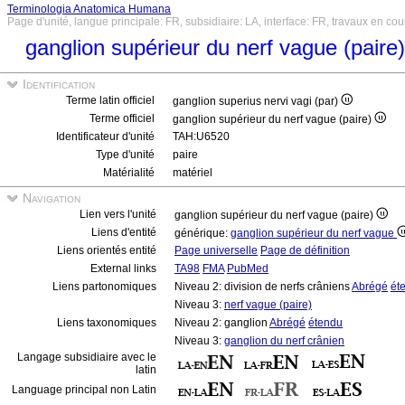
Terminologia Anatomica Humana
Page d'unité, langue principale: FR, subsidiaire: LA, interface: FR, travaux en cou
ganglion supérieur du nerf vague (paire
Identification
Terme latin officiel
ganglion superius nervi vagi (par)
Terme officiel
ganglion supérieur du nerf vague (paire)
Identificateur d'unité
TAH:U6520
Type d'unité
paire
Matérialité
matériel
Navigation
Lien vers l'unité
ganglion supérieur du nerf vague (paire)
Liens d'entité
générique:
ganglion supérieur du nerf vague
Liens orientés entité
Page universelle
Page de définition
External links
TA98
FMA
PubMed
Liens partonomiques
Niveau 2: division de nerfs crâniens
Abrégé
ét
Niveau 3:
nerf vague (paire)
Liens taxonomiques
Niveau 2: ganglion
Abrégé
étendu
Niveau 3:
ganglion du nerf crânien
Langage subsidiaire avec le
latin
Language principal non Latin