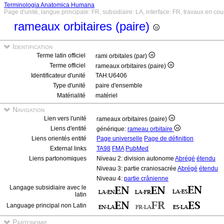
Terminologia Anatomica Humana
Page d'unité, langue principale: FR, subsidiaire: LA, interface: FR, travaux en cou
rameaux orbitaires (paire)
Identification
Terme latin officiel
rami orbitales (par)
Terme officiel
rameaux orbitaires (paire)
Identificateur d'unité
TAH:U6406
Type d'unité
paire d'ensemble
Matérialité
matériel
Navigation
Lien vers l'unité
rameaux orbitaires (paire)
Liens d'entité
générique:
rameau orbitaire
Liens orientés entité
Page universelle
Page de définition
External links
TA98
FMA
PubMed
Liens partonomiques
Niveau 2: division autonome
Abrégé
étendu
Niveau 3: partie craniosacrée
Abrégé
étendu
Niveau 4:
partie crânienne
Langage subsidiaire avec le
latin
Language principal non Latin
Partonomie