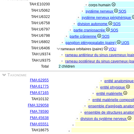
TAH:E10200
corps humain
TAH:U5062
système nerveux
SOS
TAH:U6322
système nerveux périphérique
TAH:U6758
division autonome
SOS
TAH:U6797
partie craniosacrée
SOS
TAH:U6798
partie crânienne
SOS
TAH:U6802
ganglion ptérygopalatin (paire)
UOS
TAH:U6406
rameaux orbitaires (paire)
VOU
TAH:U9374
rameau antérieur du sinus caverneux (pai
TAH:U9375
rameau postérieur du sinus caverneux (pa
Total
2 children
Taxonomie
FMA:62955
entité anatomiqu
FMA:61775
entité physique
FMA:67165
entité matérielle
TAH10132
entité matérielle composi
FMA:329058
ensemble d'agrégats anato
FMA:78590
ensemble de structures anat
FMA:45638
division du système nerveux
FMA:65551
TAH18675