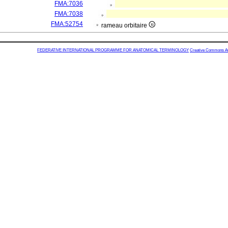
FMA:7036
FMA:7038
FMA:52754
rameau orbitaire
FEDERATIVE INTERNATIONAL PROGRAMME FOR ANATOMICAL TERMINOLOGY
Creative Commons Attr