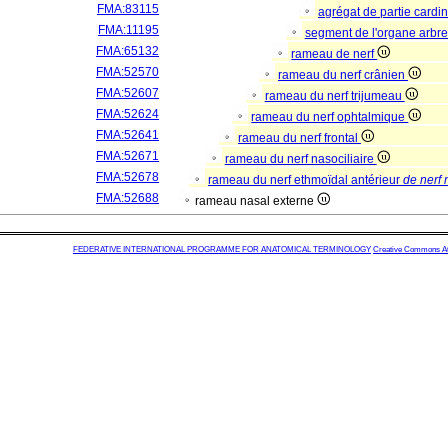
FMA:83115
agrégat de partie cardi
FMA:11195
segment de l'organe arbr
FMA:65132
rameau de nerf
FMA:52570
rameau du nerf crânien
FMA:52607
rameau du nerf trijumeau
FMA:52624
rameau du nerf ophtalmique
FMA:52641
rameau du nerf frontal
FMA:52671
rameau du nerf nasociliaire
FMA:52678
rameau du nerf ethmoïdal antérieur
de nerf 
FMA:52688
rameau nasal externe
FEDERATIVE INTERNATIONAL PROGRAMME FOR ANATOMICAL TERMINOLOGY
Creative Commons Attr