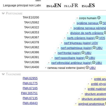
latin
Language principal non Latin
Partonomie
TAH:E10200
corps humain
TAH:U5062
système nerveux
S
TAH:U6322
système nerveux périph
TAH:U8353
division de nerfs crâniens
TAH:U6367
nerfs crâniens (paire)
VOS
TAH:U6378
nerf trijumeau (paire)
UOV
TAH:U6382
nerf ophtalmique (paire)
UBU
TAH:U6386
nerf frontal (paire)
UBU
TAH:U6391
nerf nasociliaire (paire)
UBU
TAH:U6396
nerf ethmoïdal antérieur (paire)
UBU
TAH:U6400
rameau nasal externe (paire)
UBU
Taxonomie
FMA:62955
entité a
FMA:61775
entité phys
FMA:67165
entité matérie
FMA:305751
structure anato
FMA:67135
structure anatomi
FMA:49443
agrégat anatomique