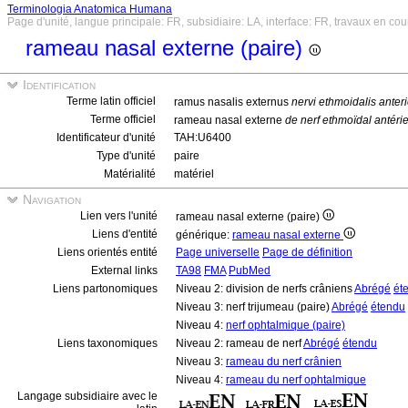
Terminologia Anatomica Humana
Page d'unité, langue principale: FR, subsidiaire: LA, interface: FR, travaux en cou
rameau nasal externe (paire)
Identification
Terme latin officiel
ramus nasalis externus
nervi ethmoidalis anteri
Terme officiel
rameau nasal externe
de nerf ethmoïdal antéri
Identificateur d'unité
TAH:U6400
Type d'unité
paire
Matérialité
matériel
Navigation
Lien vers l'unité
rameau nasal externe (paire)
Liens d'entité
générique:
rameau nasal externe
Liens orientés entité
Page universelle
Page de définition
External links
TA98
FMA
PubMed
Liens partonomiques
Niveau 2: division de nerfs crâniens
Abrégé
ét
Niveau 3: nerf trijumeau (paire)
Abrégé
étendu
Niveau 4:
nerf ophtalmique (paire)
Liens taxonomiques
Niveau 2: rameau de nerf
Abrégé
étendu
Niveau 3:
rameau du nerf crânien
Niveau 4:
rameau du nerf ophtalmique
Langage subsidiaire avec le