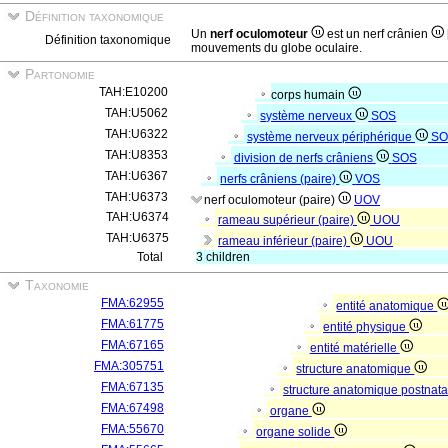
Définition taxonomique
Un
nerf oculomoteur
est un nerf crânien
Définition taxonomique
mouvements du globe oculaire.
Partonomie
TAH:E10200
corps humain
TAH:U5062
système nerveux
SOS
TAH:U6322
système nerveux périphérique
SO
TAH:U8353
division de nerfs crâniens
SOS
TAH:U6367
nerfs crâniens (paire)
VOS
TAH:U6373
nerf oculomoteur (paire)
UOV
TAH:U6374
rameau supérieur (paire)
UOU
TAH:U6375
rameau inférieur (paire)
UOU
Total
3 children
Taxonomie
FMA:62955
entité anatomique
FMA:61775
entité physique
FMA:67165
entité matérielle
FMA:305751
structure anatomique
FMA:67135
structure anatomique postnat
FMA:67498
organe
FMA:55670
organe solide