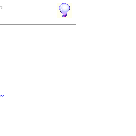
rs
endu
u