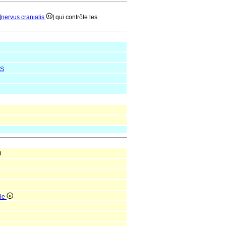
[
nervus cranialis
] qui contrôle les
S
ale