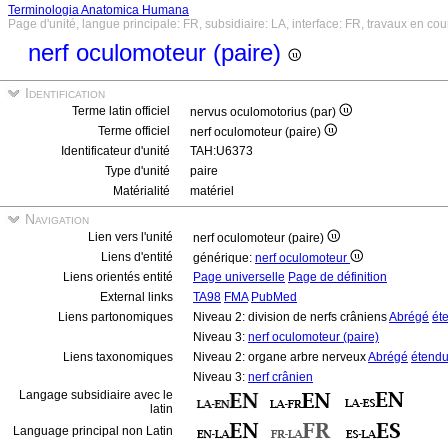
Terminologia Anatomica Humana
Page d'unité, langue principale: FR, subsidiaire: LA, interface: FR, travaux en cou
nerf oculomoteur (paire)
Identification
Terme latin officiel
nervus oculomotorius (par)
Terme officiel
nerf oculomoteur (paire)
Identificateur d'unité
TAH:U6373
Type d'unité
paire
Matérialité
matériel
Navigation
Lien vers l'unité
nerf oculomoteur (paire)
Liens d'entité
générique:
nerf oculomoteur
Liens orientés entité
Page universelle
Page de définition
External links
TA98
FMA
PubMed
Liens partonomiques
Niveau 2: division de nerfs crâniens
Abrégé
ét
Niveau 3:
nerf oculomoteur (paire)
Liens taxonomiques
Niveau 2: organe arbre nerveux
Abrégé
étend
Niveau 3:
nerf crânien
Langage subsidiaire avec le
latin
Language principal non Latin