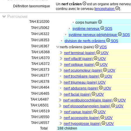
Un
nerf crânien
est un organe arbre nerve
Définition taxonomique
continu avec le cerveau [
encephalon
].
Partonomie
TAH:E10200
corps humain
TAH:U5062
système nerveux
SOS
TAH:U6322
système nerveux périphérique
SOS
TAH:U8353
division de nerfs crâniens
SOS
TAH:U6367
nerfs crâniens (paire)
VOS
TAH:U6368
nerf terminal (paire)
UOV
TAH:U6370
nerf olfactif (paire)
UOV
TAH:U6372
nerf optique (paire)
UOV
TAH:U6373
nerf oculomoteur (paire)
UOV
TAH:U6377
nerf trochléaire (paire)
UOV
TAH:U6378
nerf trijumeau (paire)
UOV
TAH:U6464
nerf abducens (paire)
UOV
TAH:U6465
nerf facial (paire)
UOV
TAH:U6487
nerf vestibulocochléaire (paire)
UOV
TAH:U6501
nerf glossopharyngien (paire)
UOV
TAH:U6519
nerf vague (paire)
UOV
TAH:U6550
nerf accessoire (paire)
UOV
TAH:U6557
nerf hypoglosse (paire)
UOV
Total
188 children