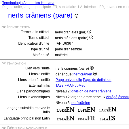
Terminologia Anatomica Humana
Page d'unité, langue principale: FR, subsidiaire: LA, interface: FR, travaux en cou
nerfs crâniens (paire)
Identification
Terme latin officiel
nervi craniales (par)
Terme officiel
nerfs crâniens (paire)
Identificateur d'unité
TAH:U6367
Type d'unité
paire d'ensemble
Matérialité
matériel
Navigation
Lien vers l'unité
nerfs crâniens (paire)
Liens d'entité
générique:
nerf crânien
Liens orientés entité
Page universelle
Page de définition
External links
TA98
FMA
PubMed
Liens partonomiques
Niveau 2:
division de nerfs crâniens
Liens taxonomiques
Niveau 2: organe arbre nerveux
Abrégé
étend
Niveau 3:
nerf crânien
Langage subsidiaire avec le
latin
Language principal non Latin
Définition taxonomique