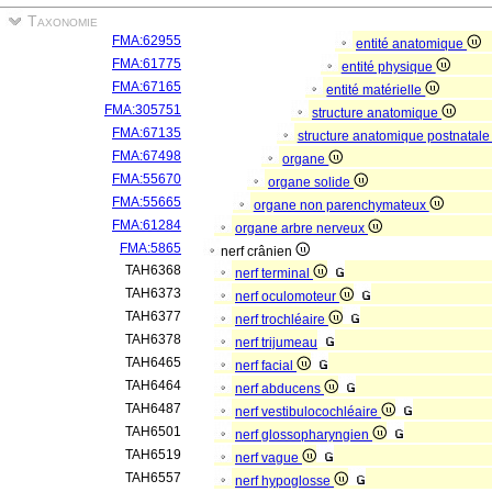
Taxonomie
FMA:62955
entité anatomique
FMA:61775
entité physique
FMA:67165
entité matérielle
FMA:305751
structure anatomique
FMA:67135
structure anatomique postnatal
FMA:67498
organe
FMA:55670
organe solide
FMA:55665
organe non parenchymateux
FMA:61284
organe arbre nerveux
FMA:5865
nerf crânien
TAH6368
nerf terminal
TAH6373
nerf oculomoteur
TAH6377
nerf trochléaire
TAH6378
nerf trijumeau
TAH6465
nerf facial
TAH6464
nerf abducens
TAH6487
nerf vestibulocochléaire
TAH6501
nerf glossopharyngien
TAH6519
nerf vague
TAH6557
nerf hypoglosse