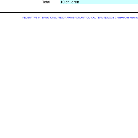
Total
10 children
FEDERATIVE INTERNATIONAL PROGRAMME FOR ANATOMICAL TERMINOLOGY
Creative Commons Attr