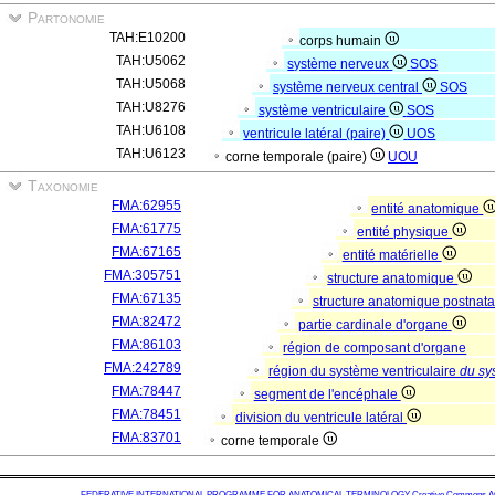
Partonomie
TAH:E10200
corps humain
TAH:U5062
système nerveux
SOS
TAH:U5068
système nerveux central
SOS
TAH:U8276
système ventriculaire
SOS
TAH:U6108
ventricule latéral (paire)
UOS
TAH:U6123
corne temporale (paire)
UOU
Taxonomie
FMA:62955
entité anatomique
FMA:61775
entité physique
FMA:67165
entité matérielle
FMA:305751
structure anatomique
FMA:67135
structure anatomique postnat
FMA:82472
partie cardinale d'organe
FMA:86103
région de composant d'organe
FMA:242789
région du système ventriculaire
du sy
FMA:78447
segment de l'encéphale
FMA:78451
division du ventricule latéral
FMA:83701
corne temporale
FEDERATIVE INTERNATIONAL PROGRAMME FOR ANATOMICAL TERMINOLOGY
Creative Commons Attr