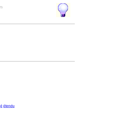
rs
gé
étendu