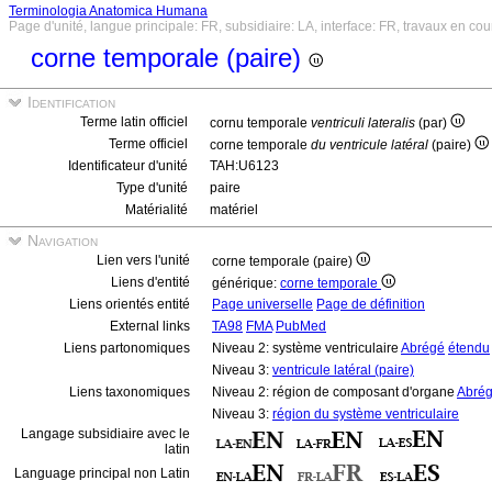
Terminologia Anatomica Humana
Page d'unité, langue principale: FR, subsidiaire: LA, interface: FR, travaux en cou
corne temporale (paire)
Identification
Terme latin officiel
cornu temporale
ventriculi lateralis
(par)
Terme officiel
corne temporale
du ventricule latéral
(paire)
Identificateur d'unité
TAH:U6123
Type d'unité
paire
Matérialité
matériel
Navigation
Lien vers l'unité
corne temporale (paire)
Liens d'entité
générique:
corne temporale
Liens orientés entité
Page universelle
Page de définition
External links
TA98
FMA
PubMed
Liens partonomiques
Niveau 2: système ventriculaire
Abrégé
étendu
Niveau 3:
ventricule latéral (paire)
Liens taxonomiques
Niveau 2: région de composant d'organe
Abré
Niveau 3:
région du système ventriculaire
Langage subsidiaire avec le
latin
Language principal non Latin