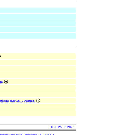
ale
stème nerveux central
Date: 25.06.2025
ibution-ShareAlike 4.0 International
(CC BY-SA 4.0)