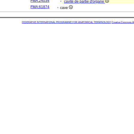
FMA:24034
cavité de partie d'organe
FMA:61874
cave
FEDERATIVE INTERNATIONAL PROGRAMME FOR ANATOMICAL TERMINOLOGY
Creative Commons Attr