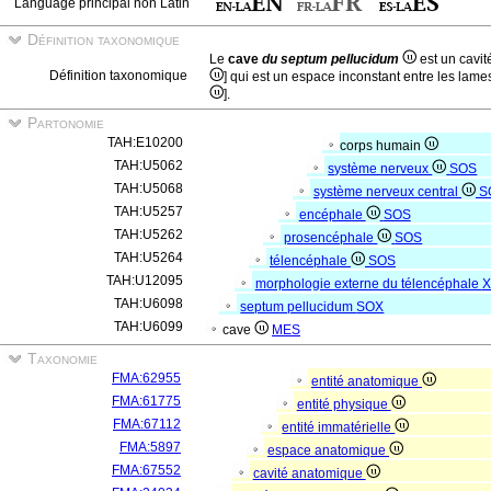
Language principal non Latin
Définition taxonomique
Le
cave
du septum pellucidum
est un cavit
Définition taxonomique
] qui est un espace inconstant entre les lam
].
Partonomie
TAH:E10200
corps humain
TAH:U5062
système nerveux
SOS
TAH:U5068
système nerveux central
S
TAH:U5257
encéphale
SOS
TAH:U5262
prosencéphale
SOS
TAH:U5264
télencéphale
SOS
TAH:U12095
morphologie externe du télencéphale
X
TAH:U6098
septum pellucidum
SOX
TAH:U6099
cave
MES
Taxonomie
FMA:62955
entité anatomique
FMA:61775
entité physique
FMA:67112
entité immatérielle
FMA:5897
espace anatomique
FMA:67552
cavité anatomique