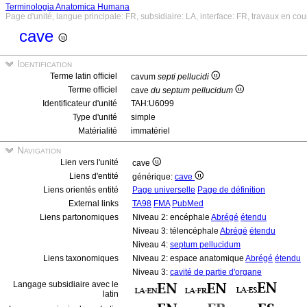
Terminologia Anatomica Humana
Page d'unité, langue principale: FR, subsidiaire: LA, interface: FR, travaux en cou
cave
Identification
Terme latin officiel
cavum
septi pellucidi
Terme officiel
cave
du septum pellucidum
Identificateur d'unité
TAH:U6099
Type d'unité
simple
Matérialité
immatériel
Navigation
Lien vers l'unité
cave
Liens d'entité
générique:
cave
Liens orientés entité
Page universelle
Page de définition
External links
TA98
FMA
PubMed
Liens partonomiques
Niveau 2: encéphale
Abrégé
étendu
Niveau 3: télencéphale
Abrégé
étendu
Niveau 4:
septum pellucidum
Liens taxonomiques
Niveau 2: espace anatomique
Abrégé
étendu
Niveau 3:
cavité de partie d'organe
Langage subsidiaire avec le
latin