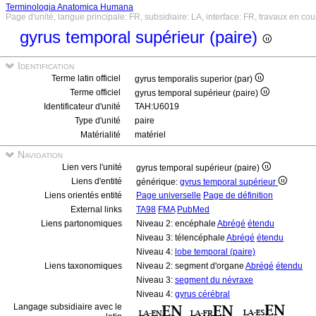
Terminologia Anatomica Humana
Page d'unité, langue principale: FR, subsidiaire: LA, interface: FR, travaux en cou
gyrus temporal supérieur (paire)
Identification
Terme latin officiel
gyrus temporalis superior (par)
Terme officiel
gyrus temporal supérieur (paire)
Identificateur d'unité
TAH:U6019
Type d'unité
paire
Matérialité
matériel
Navigation
Lien vers l'unité
gyrus temporal supérieur (paire)
Liens d'entité
générique:
gyrus temporal supérieur
Liens orientés entité
Page universelle
Page de définition
External links
TA98
FMA
PubMed
Liens partonomiques
Niveau 2: encéphale
Abrégé
étendu
Niveau 3: télencéphale
Abrégé
étendu
Niveau 4:
lobe temporal (paire)
Liens taxonomiques
Niveau 2: segment d'organe
Abrégé
étendu
Niveau 3:
segment du névraxe
Niveau 4:
gyrus cérébral
Langage subsidiaire avec le