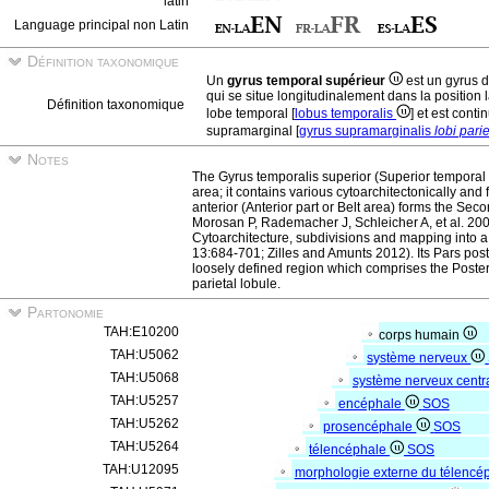
latin
Language principal non Latin
Définition taxonomique
Un
gyrus temporal supérieur
est un gyrus 
qui se situe longitudinalement dans la position l
Définition taxonomique
lobe temporal [
lobus temporalis
] et est cont
supramarginal [
gyrus supramarginalis
lobi parie
Notes
The Gyrus temporalis superior (Superior temporal
area; it contains various cytoarchitectonically and f
anterior (Anterior part or Belt area) forms the Sec
Morosan P, Rademacher J, Schleicher A, et al. 20
Cytoarchitecture, subdivisions and mapping into 
13:684-701; Zilles and Amunts 2012). Its Pars poste
loosely defined region which comprises the Posterio
parietal lobule.
Partonomie
TAH:E10200
corps humain
TAH:U5062
système nerveux
TAH:U5068
système nerveux centr
TAH:U5257
encéphale
SOS
TAH:U5262
prosencéphale
SOS
TAH:U5264
télencéphale
SOS
TAH:U12095
morphologie externe du télencé