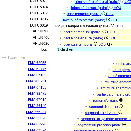
TAH:U5971
hémisphère cérébral (paire)
UO
TAH:U5974
lobes cérébraux (paire)
VOU
TAH:U6017
lobe temporal (paire)
UOV
TAH:U8705
face supérolatérale (paire)
UOU
TAH:U6019
gyrus temporal supérieur (paire)
UOU
TAH:U8706
partie antérieure (paire)
UOU
TAH:U8708
partie postérieure (paire)
UOU
TAH:U6020
opercule temporal
SOS
Total
3 children
Taxonomie
FMA:62955
entité a
FMA:61775
entité phys
FMA:67165
entité matérie
FMA:305751
structure anato
FMA:67135
structure anatomi
FMA:82472
partie cardinale d'o
FMA:67619
région d'organe
FMA:86140
segment d'organe
FMA:256237
segment du névraxe
FMA:55676
segment du système nerveux c
FMA:61996
segment du prosencéphale
FMA:62374