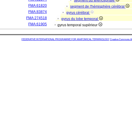
segment du télencéphale
FMA:61820
segment de l'hémisphère cérébral
FMA:83874
gyrus cérébral
FMA:274518
gyrus du lobe temporal
FMA:61905
gyrus temporal supérieur
FEDERATIVE INTERNATIONAL PROGRAMME FOR ANATOMICAL TERMINOLOGY
Creative Commons Attr