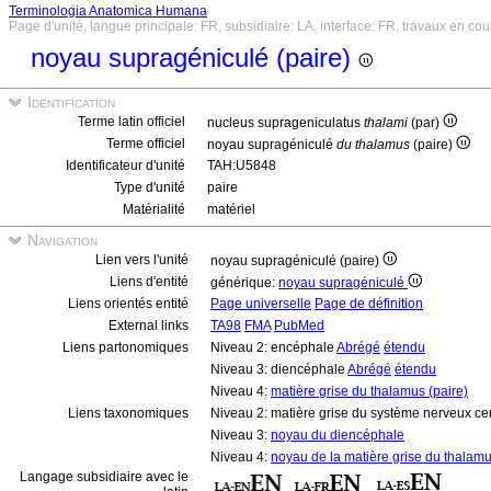
Terminologia Anatomica Humana
Page d'unité, langue principale: FR, subsidiaire: LA, interface: FR, travaux en cou
noyau supragéniculé (paire)
Identification
Terme latin officiel
nucleus suprageniculatus
thalami
(par)
Terme officiel
noyau supragéniculé
du thalamus
(paire)
Identificateur d'unité
TAH:U5848
Type d'unité
paire
Matérialité
matériel
Navigation
Lien vers l'unité
noyau supragéniculé (paire)
Liens d'entité
générique:
noyau supragéniculé
Liens orientés entité
Page universelle
Page de définition
External links
TA98
FMA
PubMed
Liens partonomiques
Niveau 2: encéphale
Abrégé
étendu
Niveau 3: diencéphale
Abrégé
étendu
Niveau 4:
matière grise du thalamus (paire)
Liens taxonomiques
Niveau 2: matière grise du système nerveux ce
Niveau 3:
noyau du diencéphale
Niveau 4:
noyau de la matière grise du thalam
Langage subsidiaire avec le