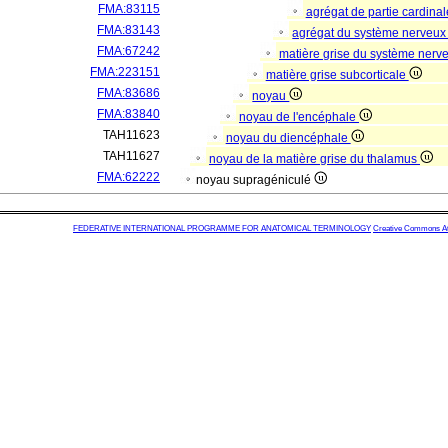
FMA:83115
agrégat de partie cardinal
FMA:83143
agrégat du système nerveux
FMA:67242
matière grise du système nerv
FMA:223151
matière grise subcorticale
FMA:83686
noyau
FMA:83840
noyau de l'encéphale
TAH11623
noyau du diencéphale
TAH11627
noyau de la matière grise du thalamus
FMA:62222
noyau supragéniculé
FEDERATIVE INTERNATIONAL PROGRAMME FOR ANATOMICAL TERMINOLOGY
Creative Commons Attr