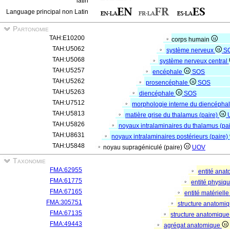
latin
Language principal non Latin
Partonomie
TAH:E10200
corps humain
TAH:U5062
système nerveux
S
TAH:U5068
système nerveux central
TAH:U5257
encéphale
SOS
TAH:U5262
prosencéphale
SOS
TAH:U5263
diencéphale
SOS
TAH:U7512
morphologie interne du diencépha
TAH:U5813
matière grise du thalamus (paire)
TAH:U5826
noyaux intralaminaires du thalamus (pa
TAH:U8631
noyaux intralaminaires postérieurs (paire)
TAH:U5848
noyau supragéniculé (paire)
UOV
Taxonomie
FMA:62955
entité ana
FMA:61775
entité physiq
FMA:67165
entité matériell
FMA:305751
structure anatomi
FMA:67135
structure anatomique
FMA:49443
agrégat anatomique