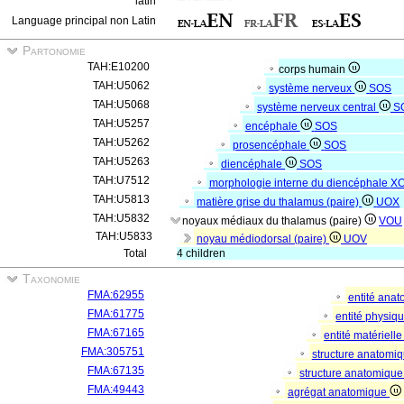
latin
Language principal non Latin
Partonomie
TAH:E10200
corps humain
TAH:U5062
système nerveux
SOS
TAH:U5068
système nerveux central
S
TAH:U5257
encéphale
SOS
TAH:U5262
prosencéphale
SOS
TAH:U5263
diencéphale
SOS
TAH:U7512
morphologie interne du diencéphale
X
TAH:U5813
matière grise du thalamus (paire)
UOX
TAH:U5832
noyaux médiaux du thalamus (paire)
VOU
TAH:U5833
noyau médiodorsal (paire)
UOV
Total
4 children
Taxonomie
FMA:62955
entité ana
FMA:61775
entité physiq
FMA:67165
entité matériell
FMA:305751
structure anatomi
FMA:67135
structure anatomique
FMA:49443
agrégat anatomique