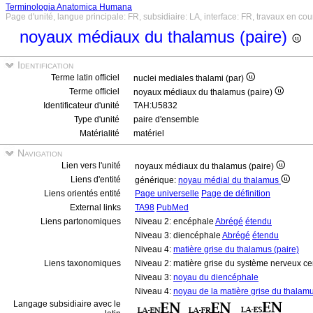
Terminologia Anatomica Humana
Page d'unité, langue principale: FR, subsidiaire: LA, interface: FR, travaux en cou
noyaux médiaux du thalamus (paire)
Identification
Terme latin officiel
nuclei mediales thalami (par)
Terme officiel
noyaux médiaux du thalamus (paire)
Identificateur d'unité
TAH:U5832
Type d'unité
paire d'ensemble
Matérialité
matériel
Navigation
Lien vers l'unité
noyaux médiaux du thalamus (paire)
Liens d'entité
générique:
noyau médial du thalamus
Liens orientés entité
Page universelle
Page de définition
External links
TA98
PubMed
Liens partonomiques
Niveau 2: encéphale
Abrégé
étendu
Niveau 3: diencéphale
Abrégé
étendu
Niveau 4:
matière grise du thalamus (paire)
Liens taxonomiques
Niveau 2: matière grise du système nerveux ce
Niveau 3:
noyau du diencéphale
Niveau 4:
noyau de la matière grise du thalam
Langage subsidiaire avec le