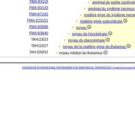
FMA:83115
agrégat de partie cardinal
FMA:83143
agrégat du système nerveux
FMA:67242
matière grise du système nerv
FMA:223151
matière grise subcorticale
FMA:83686
noyau
FMA:83840
noyau de l'encéphale
TAH11623
noyau du diencéphale
TAH11627
noyau de la matière grise du thalamus
TAH:G5832
noyau médial du thalamus
FEDERATIVE INTERNATIONAL PROGRAMME FOR ANATOMICAL TERMINOLOGY
Creative Commons Attr