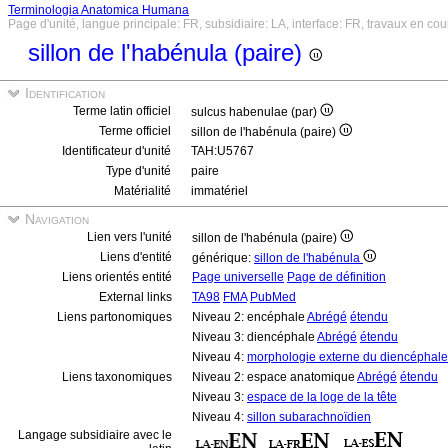
Terminologia Anatomica Humana
Page d'unité, langue principale: FR, subsidiaire: LA, interface: FR, travaux en cou
sillon de l'habénula (paire)
Identification
Terme latin officiel
sulcus habenulae (par)
Terme officiel
sillon de l'habénula (paire)
Identificateur d'unité
TAH:U5767
Type d'unité
paire
Matérialité
immatériel
Navigation
Lien vers l'unité
sillon de l'habénula (paire)
Liens d'entité
générique:
sillon de l'habénula
Liens orientés entité
Page universelle
Page de définition
External links
TA98
FMA
PubMed
Liens partonomiques
Niveau 2: encéphale
Abrégé
étendu
Niveau 3: diencéphale
Abrégé
étendu
Niveau 4:
morphologie externe du diencéphale
Liens taxonomiques
Niveau 2: espace anatomique
Abrégé
étendu
Niveau 3:
espace de la loge de la tête
Niveau 4:
sillon subarachnoïdien
Langage subsidiaire avec le