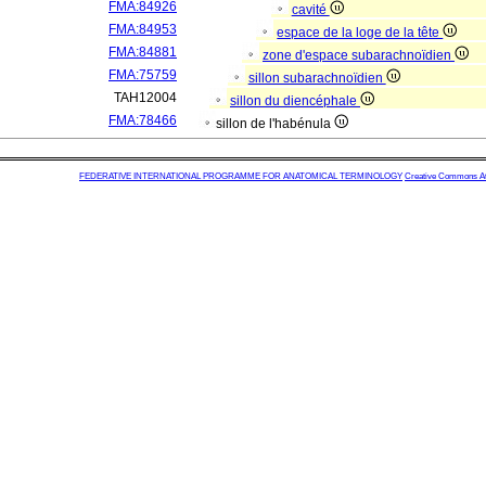
FMA:84926
cavité
FMA:84953
espace de la loge de la tête
FMA:84881
zone d'espace subarachnoïdien
FMA:75759
sillon subarachnoïdien
TAH12004
sillon du diencéphale
FMA:78466
sillon de l'habénula
FEDERATIVE INTERNATIONAL PROGRAMME FOR ANATOMICAL TERMINOLOGY
Creative Commons Attr