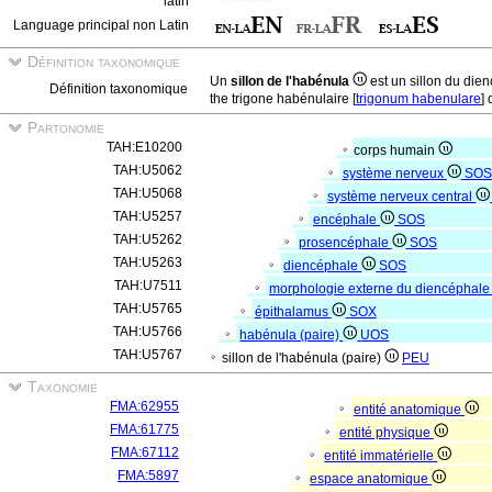
latin
Language principal non Latin
Définition taxonomique
Un
sillon de l'habénula
est un sillon du die
Définition taxonomique
the trigone habénulaire [
trigonum habenulare
]
Partonomie
TAH:E10200
corps humain
TAH:U5062
système nerveux
SOS
TAH:U5068
système nerveux central
TAH:U5257
encéphale
SOS
TAH:U5262
prosencéphale
SOS
TAH:U5263
diencéphale
SOS
TAH:U7511
morphologie externe du diencéphal
TAH:U5765
épithalamus
SOX
TAH:U5766
habénula (paire)
UOS
TAH:U5767
sillon de l'habénula (paire)
PEU
Taxonomie
FMA:62955
entité anatomique
FMA:61775
entité physique
FMA:67112
entité immatérielle
FMA:5897
espace anatomique