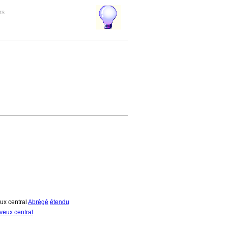
rs
ux central
Abrégé
étendu
veux central