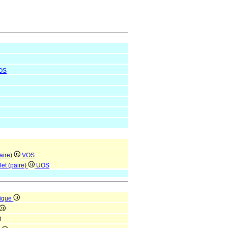
OS
paire)
VOS
let (paire)
UOS
mique