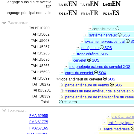
Langage subsidiaire avec le
latin
Language principal non Latin
Partonomie
TAH:E10200
corps humain
TAH:U5062
système nerveux
SOS
TAH:U5068
système nerveux central
S
TAH:U5257
encéphale
SOS
TAH:U5265
tronc cérébral
SOS
TAH:U5686
cervelet
SOS
TAH:U8266
morphologie externe du cervelet
XOS
TAH:U5698
corps du cervelet
SOX
TAH:U5699
lobe antérieur du cervelet
SOS
TAH:U8272
partie antérieure du vermis
SOS
TAH:U8281
fissures du lobe antérieur de le cervelet (
TAH:U8339
partie antérieure de l'hémisphère du cerve
Total
20 children
Taxonomie
FMA:62955
entité anato
FMA:61775
entité physique
FMA:67165
entité matérielle