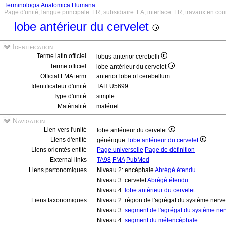
Terminologia Anatomica Humana
Page d'unité, langue principale: FR, subsidiaire: LA, interface: FR, travaux en cou
lobe antérieur du cervelet
Identification
Terme latin officiel
lobus anterior cerebelli
Terme officiel
lobe antérieur du cervelet
Official FMA term
anterior lobe of cerebellum
Identificateur d'unité
TAH:U5699
Type d'unité
simple
Matérialité
matériel
Navigation
Lien vers l'unité
lobe antérieur du cervelet
Liens d'entité
générique:
lobe antérieur du cervelet
Liens orientés entité
Page universelle
Page de définition
External links
TA98
FMA
PubMed
Liens partonomiques
Niveau 2: encéphale
Abrégé
étendu
Niveau 3: cervelet
Abrégé
étendu
Niveau 4:
lobe antérieur du cervelet
Liens taxonomiques
Niveau 2: région de l'agrégat du système nerve
Niveau 3:
segment de l'agrégat du système ner
Niveau 4:
segment du métencéphale