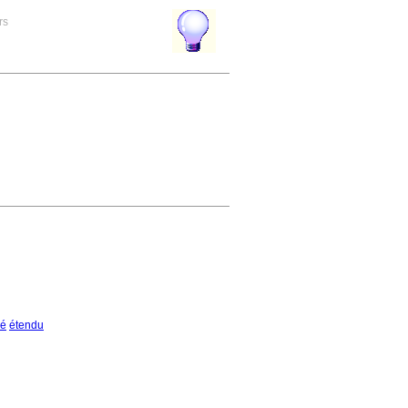
rs
gé
étendu