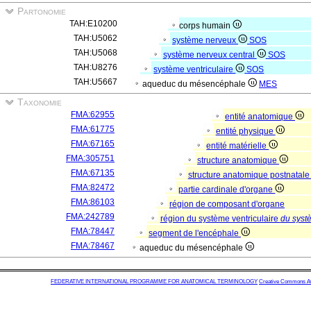
Partonomie
TAH:E10200
corps humain
TAH:U5062
système nerveux
SOS
TAH:U5068
système nerveux central
SOS
TAH:U8276
système ventriculaire
SOS
TAH:U5667
aqueduc du mésencéphale
MES
Taxonomie
FMA:62955
entité anatomique
FMA:61775
entité physique
FMA:67165
entité matérielle
FMA:305751
structure anatomique
FMA:67135
structure anatomique postnatal
FMA:82472
partie cardinale d'organe
FMA:86103
région de composant d'organe
FMA:242789
région du système ventriculaire
du syst
FMA:78447
segment de l'encéphale
FMA:78467
aqueduc du mésencéphale
FEDERATIVE INTERNATIONAL PROGRAMME FOR ANATOMICAL TERMINOLOGY
Creative Commons Attr