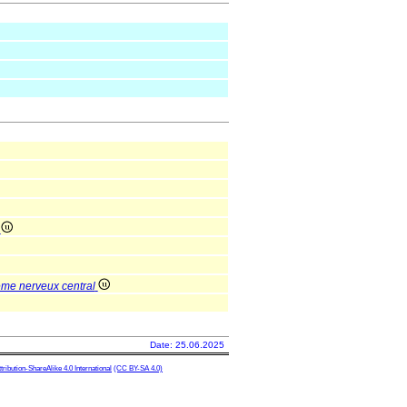
e
ème nerveux central
Date: 25.06.2025
ibution-ShareAlike 4.0 International
(CC BY-SA 4.0)