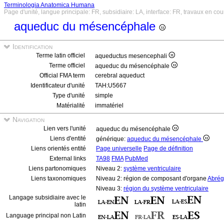
Terminologia Anatomica Humana
Page d'unité, langue principale: FR, subsidiaire: LA, interface: FR, travaux en cou
aqueduc du mésencéphale
Identification
Terme latin officiel
aqueductus mesencephali
Terme officiel
aqueduc du mésencéphale
Official FMA term
cerebral aqueduct
Identificateur d'unité
TAH:U5667
Type d'unité
simple
Matérialité
immatériel
Navigation
Lien vers l'unité
aqueduc du mésencéphale
Liens d'entité
générique:
aqueduc du mésencéphale
Liens orientés entité
Page universelle
Page de définition
External links
TA98
FMA
PubMed
Liens partonomiques
Niveau 2:
système ventriculaire
Liens taxonomiques
Niveau 2: région de composant d'organe
Abré
Niveau 3:
région du système ventriculaire
Langage subsidiaire avec le
latin
Language principal non Latin