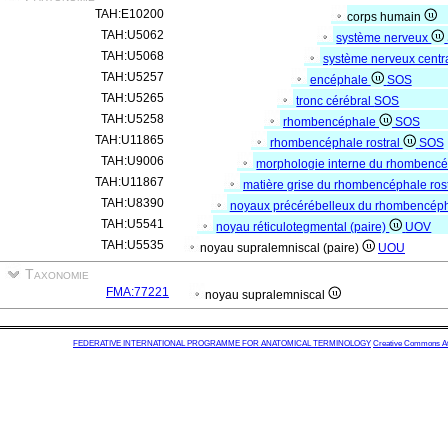
TAH:E10200
corps humain
TAH:U5062
système nerveux
TAH:U5068
système nerveux centr
TAH:U5257
encéphale
SOS
TAH:U5265
tronc cérébral
SOS
TAH:U5258
rhombencéphale
SOS
TAH:U11865
rhombencéphale rostral
SOS
TAH:U9006
morphologie interne du rhombencé
TAH:U11867
matière grise du rhombencéphale ros
TAH:U8390
noyaux précérébelleux du rhombencépha
TAH:U5541
noyau réticulotegmental (paire)
UOV
TAH:U5535
noyau supralemniscal (paire)
UOU
Taxonomie
FMA:77221
noyau supralemniscal
FEDERATIVE INTERNATIONAL PROGRAMME FOR ANATOMICAL TERMINOLOGY
Creative Commons Attr