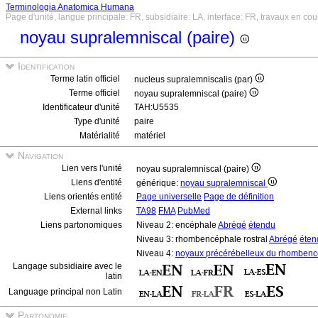
Terminologia Anatomica Humana
Page d'unité, langue principale: FR, subsidiaire: LA, interface: FR, travaux en cou
noyau supralemniscal (paire)
Identification
Terme latin officiel
nucleus supralemniscalis (par)
Terme officiel
noyau supralemniscal (paire)
Identificateur d'unité
TAH:U5535
Type d'unité
paire
Matérialité
matériel
Navigation
Lien vers l'unité
noyau supralemniscal (paire)
Liens d'entité
générique:
noyau supralemniscal
Liens orientés entité
Page universelle
Page de définition
External links
TA98
FMA
PubMed
Liens partonomiques
Niveau 2: encéphale
Abrégé
étendu
Niveau 3: rhombencéphale rostral
Abrégé
éten
Niveau 4:
noyaux précérébelleux du rhombencép
Langage subsidiaire avec le
latin
Language principal non Latin
Partonomie