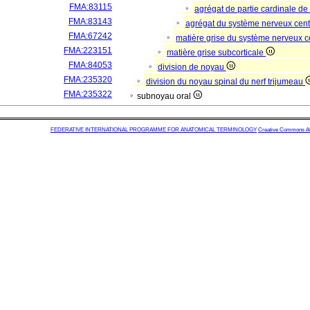
FMA:83115
agrégat de partie cardinale de
FMA:83143
agrégat du système nerveux cent
FMA:67242
matière grise du système nerveux c
FMA:223151
matière grise subcorticale
FMA:84053
division de noyau
FMA:235320
division du noyau spinal du nerf trijumeau
FMA:235322
subnoyau oral
FEDERATIVE INTERNATIONAL PROGRAMME FOR ANATOMICAL TERMINOLOGY
Creative Commons Attr