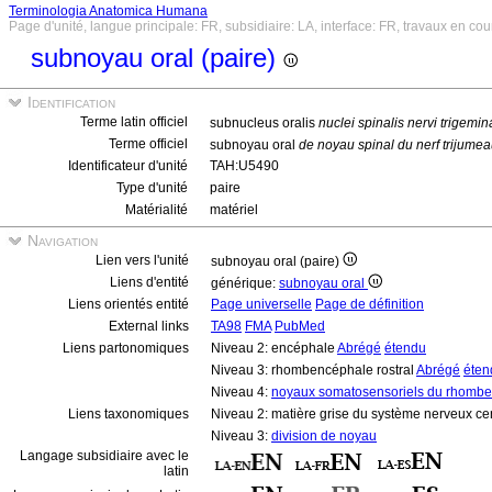
Terminologia Anatomica Humana
Page d'unité, langue principale: FR, subsidiaire: LA, interface: FR, travaux en cou
subnoyau oral (paire)
Identification
Terme latin officiel
subnucleus oralis
nuclei spinalis nervi trigemin
Terme officiel
subnoyau oral
de noyau spinal du nerf trijume
Identificateur d'unité
TAH:U5490
Type d'unité
paire
Matérialité
matériel
Navigation
Lien vers l'unité
subnoyau oral (paire)
Liens d'entité
générique:
subnoyau oral
Liens orientés entité
Page universelle
Page de définition
External links
TA98
FMA
PubMed
Liens partonomiques
Niveau 2: encéphale
Abrégé
étendu
Niveau 3: rhombencéphale rostral
Abrégé
éten
Niveau 4:
noyaux somatosensoriels du rhomben
Liens taxonomiques
Niveau 2: matière grise du système nerveux ce
Niveau 3:
division de noyau
Langage subsidiaire avec le
latin