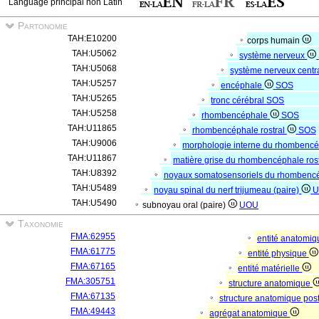
Language principal non Latin
Partonomie
TAH:E10200
corps humain
TAH:U5062
système nerveux
TAH:U5068
système nerveux centr
TAH:U5257
encéphale
SOS
TAH:U5265
tronc cérébral
SOS
TAH:U5258
rhombencéphale
SOS
TAH:U11865
rhombencéphale rostral
SOS
TAH:U9006
morphologie interne du rhombencé
TAH:U11867
matière grise du rhombencéphale ros
TAH:U8392
noyaux somatosensoriels du rhombencép
TAH:U5489
noyau spinal du nerf trijumeau (paire)
U
TAH:U5490
subnoyau oral (paire)
UOU
Taxonomie
FMA:62955
entité anatomi
FMA:61775
entité physique
FMA:67165
entité matérielle
FMA:305751
structure anatomique
FMA:67135
structure anatomique pos
FMA:49443
agrégat anatomique