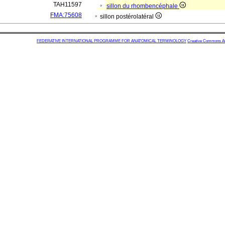
TAH11597
sillon du rhombencéphale
FMA:75608
sillon postérolatéral
FEDERATIVE INTERNATIONAL PROGRAMME FOR ANATOMICAL TERMINOLOGY
Creative Commons Attr