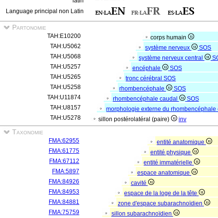
latin
Language principal non Latin
Partonomie
TAH:E10200
corps humain
TAH:U5062
système nerveux
SOS
TAH:U5068
système nerveux central
S
TAH:U5257
encéphale
SOS
TAH:U5265
tronc cérébral
SOS
TAH:U5258
rhombencéphale
SOS
TAH:U11874
rhombencéphale caudal
SOS
TAH:U8157
morphologie externe du rhombencéphale
TAH:U5278
sillon postérolatéral (paire)
inv
Taxonomie
FMA:62955
entité anatomique
FMA:61775
entité physique
FMA:67112
entité immatérielle
FMA:5897
espace anatomique
FMA:84926
cavité
FMA:84953
espace de la loge de la tête
FMA:84881
zone d'espace subarachnoïdien
FMA:75759
sillon subarachnoïdien