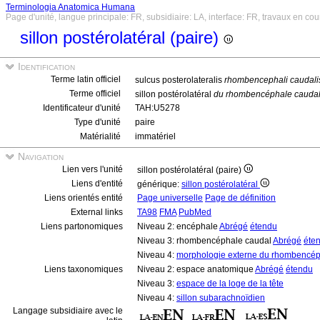
Terminologia Anatomica Humana
Page d'unité, langue principale: FR, subsidiaire: LA, interface: FR, travaux en cou
sillon postérolatéral (paire)
Identification
Terme latin officiel
sulcus posterolateralis
rhombencephali caudali
Terme officiel
sillon postérolatéral
du rhombencéphale cauda
Identificateur d'unité
TAH:U5278
Type d'unité
paire
Matérialité
immatériel
Navigation
Lien vers l'unité
sillon postérolatéral (paire)
Liens d'entité
générique:
sillon postérolatéral
Liens orientés entité
Page universelle
Page de définition
External links
TA98
FMA
PubMed
Liens partonomiques
Niveau 2: encéphale
Abrégé
étendu
Niveau 3: rhombencéphale caudal
Abrégé
éte
Niveau 4:
morphologie externe du rhombencép
Liens taxonomiques
Niveau 2: espace anatomique
Abrégé
étendu
Niveau 3:
espace de la loge de la tête
Niveau 4:
sillon subarachnoïdien
Langage subsidiaire avec le