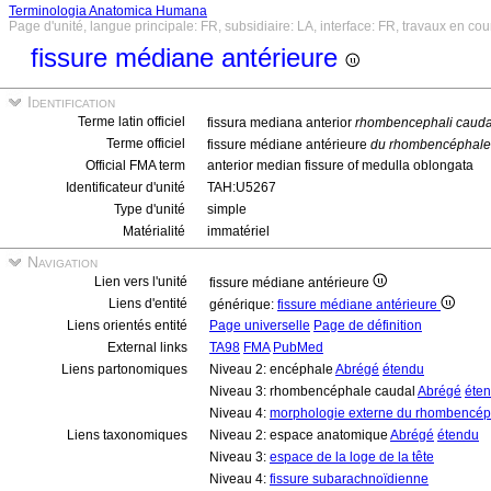
Terminologia Anatomica Humana
Page d'unité, langue principale: FR, subsidiaire: LA, interface: FR, travaux en cou
fissure médiane antérieure
Identification
Terme latin officiel
fissura mediana anterior
rhombencephali cauda
Terme officiel
fissure médiane antérieure
du rhombencéphale
Official FMA term
anterior median fissure of medulla oblongata
Identificateur d'unité
TAH:U5267
Type d'unité
simple
Matérialité
immatériel
Navigation
Lien vers l'unité
fissure médiane antérieure
Liens d'entité
générique:
fissure médiane antérieure
Liens orientés entité
Page universelle
Page de définition
External links
TA98
FMA
PubMed
Liens partonomiques
Niveau 2: encéphale
Abrégé
étendu
Niveau 3: rhombencéphale caudal
Abrégé
éte
Niveau 4:
morphologie externe du rhombencép
Liens taxonomiques
Niveau 2: espace anatomique
Abrégé
étendu
Niveau 3:
espace de la loge de la tête
Niveau 4:
fissure subarachnoïdienne