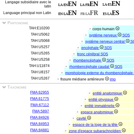
Langage subsidiaire avec le
latin
Language principal non Latin
Partonomie
TAH:E10200
corps humain
TAH:U5062
système nerveux
SOS
TAH:U5068
système nerveux central
S
TAH:U5257
encéphale
SOS
TAH:U5265
tronc cérébral
SOS
TAH:U5258
rhombencéphale
SOS
TAH:U11874
rhombencéphale caudal
SOS
TAH:U8157
morphologie externe du rhombencéphale
TAH:U5267
fissure médiane antérieure
imo
Taxonomie
FMA:62955
entité anatomique
FMA:61775
entité physique
FMA:67112
entité immatérielle
FMA:5897
espace anatomique
FMA:84926
cavité
FMA:84953
espace de la loge de la tête
FMA:84881
zone d'espace subarachnoïdien