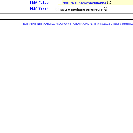
FMA:75136
fissure subarachnoïdienne
FMA:83734
fissure médiane antérieure
FEDERATIVE INTERNATIONAL PROGRAMME FOR ANATOMICAL TERMINOLOGY
Creative Commons Attr