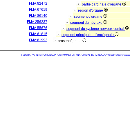
FMA:82472
partie cardinale d'organe
FMA:67619
région d'organe
FMA:86140
segment d'organe
FMA:256237
segment du névraxe
FMA:55676
segment du système nerveux central
FMA:61815
segment principal de l'encéphale
FMA:61992
prosencéphale
FEDERATIVE INTERNATIONAL PROGRAMME FOR ANATOMICAL TERMINOLOGY
Creative Commons Attr