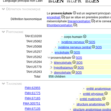
Language principal non Latin
Définition taxonomique
Le
prosencéphale
est un segment principal
encephali
] qui se situe en première position
Définition taxonomique
mésencéphale [
mesencephalon
] et le cerv
[
rhombencephalon
].
Partonomie
TAH:E10200
corps humain
TAH:U5062
système nerveux
SOS
TAH:U5068
système nerveux central
SOS
TAH:U5257
encéphale
SOS
TAH:U5262
prosencéphale
SOS
TAH:U5264
télencéphale
SOS
TAH:U5779
hypothalamus
SOS
TAH:U5263
diencéphale
SOS
Total
956 children
Taxonomie
FMA:62955
entité anatomiqu
FMA:61775
entité physique
FMA:67165
entité matérielle
FMA:305751
structure anatomique
FMA:67135
structure anatomique postn