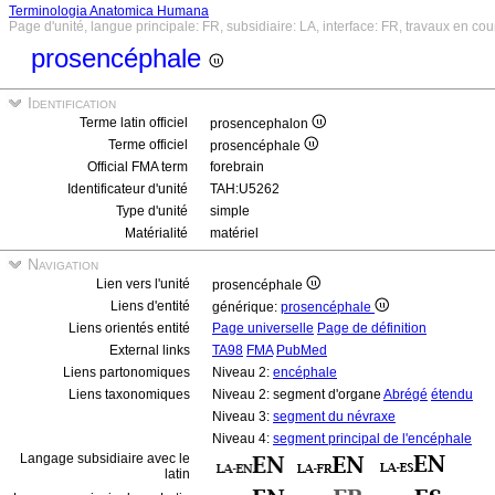
Terminologia Anatomica Humana
Page d'unité, langue principale: FR, subsidiaire: LA, interface: FR, travaux en cou
prosencéphale
Identification
Terme latin officiel
prosencephalon
Terme officiel
prosencéphale
Official FMA term
forebrain
Identificateur d'unité
TAH:U5262
Type d'unité
simple
Matérialité
matériel
Navigation
Lien vers l'unité
prosencéphale
Liens d'entité
générique:
prosencéphale
Liens orientés entité
Page universelle
Page de définition
External links
TA98
FMA
PubMed
Liens partonomiques
Niveau 2:
encéphale
Liens taxonomiques
Niveau 2: segment d'organe
Abrégé
étendu
Niveau 3:
segment du névraxe
Niveau 4:
segment principal de l'encéphale
Langage subsidiaire avec le
latin