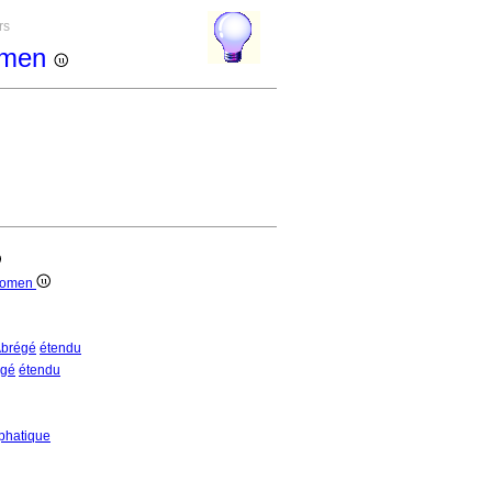
rs
domen
bdomen
brégé
étendu
égé
étendu
phatique