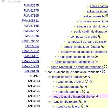
Taxonomie
FMA:62955
entité anato
FMA:61775
entité physique
FMA:67165
entité matérielle
FMA:305751
structure anatomiqu
FMA:67135
structure anatomique p
FMA:82472
partie cardinale d'organe
FMA:14065
composant d'organe
FMA:278572
composant d'organe du systè
FMA:5034
nœud lymphatique régional
FMA:277252
nœud lymphatique de corps propre
FMA:66131
nœud lymphatique du tronc
FMA:277233
nœud abdominal lymphatique
FMA:277233
nœud lymphatique propre de l'abdomen
FMA:66170
nœud lymphatique pariétal de l'abdomen
TAH4973
nœud lombaire gauche
TAH4974
nœud aortique latéral
TAH4975
nœud préaortique
TAH4976
nœud rétroaortique
TAH4977
nœud lombaire intermédiaire
TAH4978
nœud lombaire droit
TAH4979
nœud caval latéral