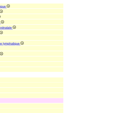
mique
e
ostnatale
me lymphatique