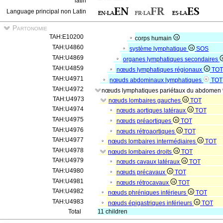
latin
Language principal non Latin
Partonomie
TAH:E10200
corps humain
TAH:U4860
système lymphatique
SOS
TAH:U4869
organes lymphatiques secondaires
TAH:U4859
nœuds lymphatiques régionaux
TOT
TAH:U4971
nœuds abdominaux lymphatiques
TOT
TAH:U4972
nœuds lymphatiques pariétaux du abdomen
TAH:U4973
nœuds lombaires gauches
TOT
TAH:U4974
nœuds aortiques latéraux
TOT
TAH:U4975
nœuds préaortiques
TOT
TAH:U4976
nœuds rétroaortiques
TOT
TAH:U4977
nœuds lombaires intermédiaires
TOT
TAH:U4978
nœuds lombaires droits
TOT
TAH:U4979
nœuds cavaux latéraux
TOT
TAH:U4980
nœuds précavaux
TOT
TAH:U4981
nœuds rétrocavaux
TOT
TAH:U4982
nœuds phréniques inférieurs
TOT
TAH:U4983
nœuds épigastriques inférieurs
TOT
Total
11 children