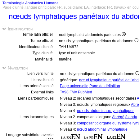
Terminologia Anatomica Humana
Page d'unité, langue principale: FR, subsidiaire: LA, interface: FR, travaux en cou
nœuds lymphatiques pariétaux du ab
Identification
Terme latin officiel
nodi lymphatici abdominis parietales
Terme officiel
nœuds lymphatiques pariétaux du abdomen
Identificateur d'unité
TAH:U4972
Type d'unité
type of unit ensemble
Matérialité
matériel
Navigation
Lien vers l'unité
nœuds lymphatiques pariétaux du abdomen
Liens d'entité
générique:
nœud lymphatique pariétal de l'a
Liens orientés entité
Page universelle
Page de définition
External links
TA98
FMA
PubMed
Liens partonomiques
Niveau 2: organes lymphatiques secondaires
A
Niveau 3: nœuds lymphatiques régionaux
Abr
Niveau 4:
nœuds abdominaux lymphatiques
Liens taxonomiques
Niveau 2: composant d'organe
Abrégé
étendu
Niveau 3:
composant d'organe du système lym
Niveau 4:
nœud abdominal lymphatique
Langage subsidiaire avec le