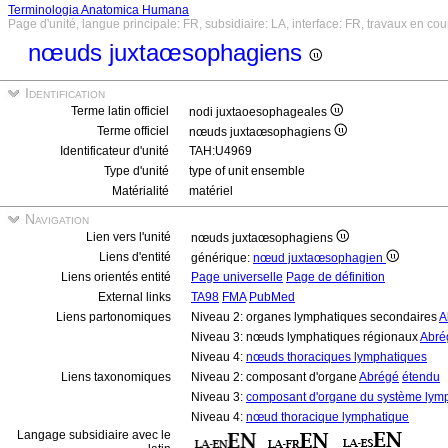
Terminologia Anatomica Humana
Page d'unité, langue principale: FR, subsidiaire: LA, interface: FR, travaux en cou
nœuds juxtaœsophagiens
Identification
Terme latin officiel
nodi juxtaoesophageales
Terme officiel
nœuds juxtaœsophagiens
Identificateur d'unité
TAH:U4969
Type d'unité
type of unit ensemble
Matérialité
matériel
Navigation
Lien vers l'unité
nœuds juxtaœsophagiens
Liens d'entité
générique:
nœud juxtaœsophagien
Liens orientés entité
Page universelle
Page de définition
External links
TA98
FMA
PubMed
Liens partonomiques
Niveau 2: organes lymphatiques secondaires
A
Niveau 3: nœuds lymphatiques régionaux
Abré
Niveau 4:
nœuds thoraciques lymphatiques
Liens taxonomiques
Niveau 2: composant d'organe
Abrégé
étendu
Niveau 3:
composant d'organe du système lym
Niveau 4:
nœud thoracique lymphatique
Langage subsidiaire avec le