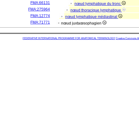
FMA:66131
nœud lymphatique du tronc
FMA:275964
nœud thoracique lymphatique
FMA:12774
nœud lymphatique médiastinal
FMA:71771
nœud juxtaœsophagien
FEDERATIVE INTERNATIONAL PROGRAMME FOR ANATOMICAL TERMINOLOGY
Creative Commons Attr