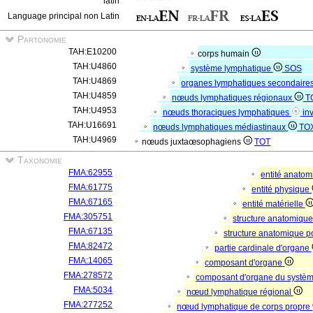
latin
Language principal non Latin
Partonomie
TAH:E10200
corps humain
TAH:U4860
système lymphatique
SOS
TAH:U4869
organes lymphatiques secondaire
TAH:U4859
nœuds lymphatiques régionaux
T
TAH:U4953
nœuds thoraciques lymphatiques
in
TAH:U16691
nœuds lymphatiques médiastinaux
TO
TAH:U4969
nœuds juxtaœsophagiens
TOT
Taxonomie
FMA:62955
entité anato
FMA:61775
entité physique
FMA:67165
entité matérielle
FMA:305751
structure anatomiqu
FMA:67135
structure anatomique p
FMA:82472
partie cardinale d'organe
FMA:14065
composant d'organe
FMA:278572
composant d'organe du systè
FMA:5034
nœud lymphatique régional
FMA:277252
nœud lymphatique de corps propre