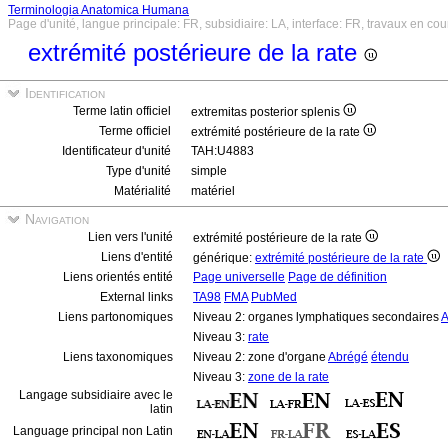
Terminologia Anatomica Humana
Page d'unité, langue principale: FR, subsidiaire: LA, interface: FR, travaux en cou
extrémité postérieure de la rate
Identification
Terme latin officiel
extremitas posterior splenis
Terme officiel
extrémité postérieure de la rate
Identificateur d'unité
TAH:U4883
Type d'unité
simple
Matérialité
matériel
Navigation
Lien vers l'unité
extrémité postérieure de la rate
Liens d'entité
générique:
extrémité postérieure de la rate
Liens orientés entité
Page universelle
Page de définition
External links
TA98
FMA
PubMed
Liens partonomiques
Niveau 2: organes lymphatiques secondaires
A
Niveau 3:
rate
Liens taxonomiques
Niveau 2: zone d'organe
Abrégé
étendu
Niveau 3:
zone de la rate
Langage subsidiaire avec le
latin
Language principal non Latin