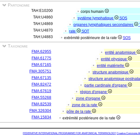
Partonomie
TAH:E10200
corps humain
TAH:U4860
système lymphatique
SOS
TAH:U4869
organes lymphatiques secondaires
TAH:U4870
rate
SOT
TAH:U4883
extrémité postérieure de la rate
SOS
Taxonomie
FMA:62955
entité anatomique
FMA:61775
entité physique
FMA:67165
entité matérielle
FMA:305751
structure anatomique
FMA:67135
structure anatomique postnat
FMA:82472
partie cardinale d'organe
FMA:67619
région d'organe
FMA:55268
zone d'organe
FMA:82539
zone de la rate
FMA:326304
pôle de la rate
FMA:15834
extrémité postérieure de la rate
FEDERATIVE INTERNATIONAL PROGRAMME FOR ANATOMICAL TERMINOLOGY
Creative Commons Attr