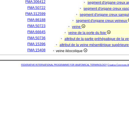
FMA:306412
segment d'organe creux a
FMA:50722
segment d'organe creux vas
FMA:312599
segment d'organe creux sangu
FMA:86188
segment d'organe creux veineux
FMA:50723
veine
FMA:66645
veine de la porte du foie
FMA:50736
attribut de la partie préhépatique de la ve
FMA:15396
attribut de la veine mésentérique supérieur
FMA:15408
veine iléocolique
FEDERATIVE INTERNATIONAL PROGRAMME FOR ANATOMICAL TERMINOLOGY
Creative Commons Attr