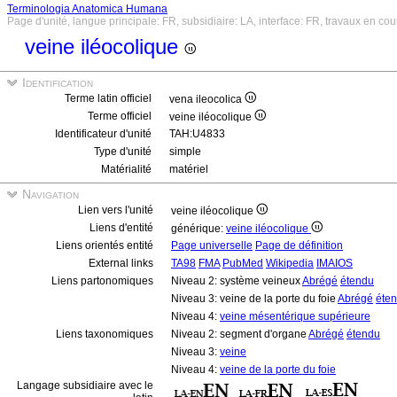
Terminologia Anatomica Humana
Page d'unité, langue principale: FR, subsidiaire: LA, interface: FR, travaux en cou
veine iléocolique
Identification
Terme latin officiel
vena ileocolica
Terme officiel
veine iléocolique
Identificateur d'unité
TAH:U4833
Type d'unité
simple
Matérialité
matériel
Navigation
Lien vers l'unité
veine iléocolique
Liens d'entité
générique:
veine iléocolique
Liens orientés entité
Page universelle
Page de définition
External links
TA98
FMA
PubMed
Wikipedia
IMAIOS
Liens partonomiques
Niveau 2: système veineux
Abrégé
étendu
Niveau 3: veine de la porte du foie
Abrégé
éte
Niveau 4:
veine mésentérique supérieure
Liens taxonomiques
Niveau 2: segment d'organe
Abrégé
étendu
Niveau 3:
veine
Niveau 4:
veine de la porte du foie
Langage subsidiaire avec le