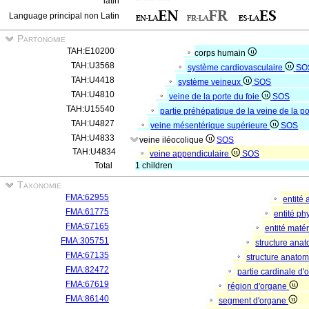
latin
Language principal non Latin
Partonomie
TAH:E10200
corps humain
TAH:U3568
système cardiovasculaire
SO
TAH:U4418
système veineux
SOS
TAH:U4810
veine de la porte du foie
SOS
TAH:U15540
partie préhépatique de la veine de la po
TAH:U4827
veine mésentérique supérieure
SOS
TAH:U4833
veine iléocolique
SOS
TAH:U4834
veine appendiculaire
SOS
Total
1 children
Taxonomie
FMA:62955
entité
FMA:61775
entité p
FMA:67165
entité matér
FMA:305751
structure ana
FMA:67135
structure anato
FMA:82472
partie cardinale d
FMA:67619
région d'organe
FMA:86140
segment d'organe