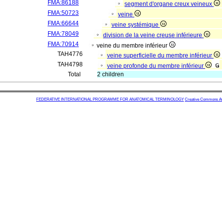
FMA:86188
segment d'organe creux veineux
FMA:50723
veine
FMA:66644
veine systémique
FMA:78049
division de la veine creuse inférieure
FMA:70914
veine du membre inférieur
TAH4776
veine superficielle du membre inférieur
TAH4798
veine profonde du membre inférieur
Total
2 children
FEDERATIVE INTERNATIONAL PROGRAMME FOR ANATOMICAL TERMINOLOGY
Creative Commons Attr