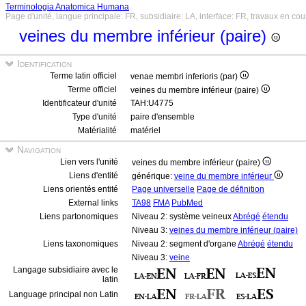
Terminologia Anatomica Humana
Page d'unité, langue principale: FR, subsidiaire: LA, interface: FR, travaux en cou
veines du membre inférieur (paire)
Identification
Terme latin officiel
venae membri inferioris (par)
Terme officiel
veines du membre inférieur (paire)
Identificateur d'unité
TAH:U4775
Type d'unité
paire d'ensemble
Matérialité
matériel
Navigation
Lien vers l'unité
veines du membre inférieur (paire)
Liens d'entité
générique:
veine du membre inférieur
Liens orientés entité
Page universelle
Page de définition
External links
TA98
FMA
PubMed
Liens partonomiques
Niveau 2: système veineux
Abrégé
étendu
Niveau 3:
veines du membre inférieur (paire)
Liens taxonomiques
Niveau 2: segment d'organe
Abrégé
étendu
Niveau 3:
veine
Langage subsidiaire avec le
latin
Language principal non Latin