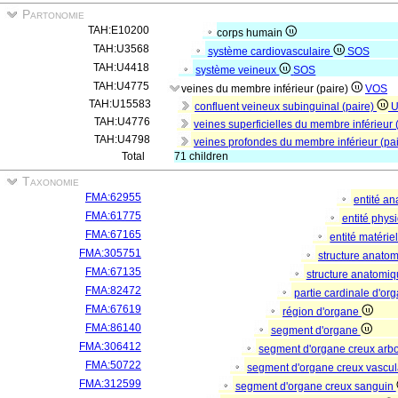
Partonomie
TAH:E10200
corps humain
TAH:U3568
système cardiovasculaire
SOS
TAH:U4418
système veineux
SOS
TAH:U4775
veines du membre inférieur (paire)
VOS
TAH:U15583
confluent veineux subinguinal (paire)
TAH:U4776
veines superficielles du membre inférieur 
TAH:U4798
veines profondes du membre inférieur (pa
Total
71 children
Taxonomie
FMA:62955
entité a
FMA:61775
entité phys
FMA:67165
entité matérie
FMA:305751
structure anato
FMA:67135
structure anatomi
FMA:82472
partie cardinale d'o
FMA:67619
région d'organe
FMA:86140
segment d'organe
FMA:306412
segment d'organe creux arb
FMA:50722
segment d'organe creux vascul
FMA:312599
segment d'organe creux sanguin