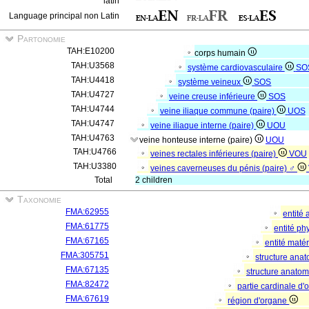
latin
Language principal non Latin
Partonomie
TAH:E10200
corps humain
TAH:U3568
système cardiovasculaire
SO
TAH:U4418
système veineux
SOS
TAH:U4727
veine creuse inférieure
SOS
TAH:U4744
veine iliaque commune (paire)
UOS
TAH:U4747
veine iliaque interne (paire)
UOU
TAH:U4763
veine honteuse interne (paire)
UOU
TAH:U4766
veines rectales inférieures (paire)
VOU
TAH:U3380
veines caverneuses du pénis (paire) ♂
Total
2 children
Taxonomie
FMA:62955
entité
FMA:61775
entité p
FMA:67165
entité matér
FMA:305751
structure ana
FMA:67135
structure anato
FMA:82472
partie cardinale d
FMA:67619
région d'organe