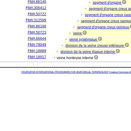
FMA:86140
segment d'organe
FMA:306412
segment d'organe creux a
FMA:50722
segment d'organe creux vas
FMA:312599
segment d'organe creux sangu
FMA:86188
segment d'organe creux veineux
FMA:50723
veine
FMA:66644
veine systémique
FMA:78049
division de la veine creuse inférieure
FMA:18889
division de la veine iliaque interne
FMA:18917
veine honteuse interne
FEDERATIVE INTERNATIONAL PROGRAMME FOR ANATOMICAL TERMINOLOGY
Creative Commons Attr