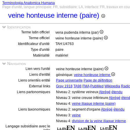
Terminologia Anatomica Humana
Page d'unité, langue principale: FR, subsidiaire: LA, interface: FR, travaux en cou
veine honteuse interne (paire)
Identification
Terme latin officiel
vena pudenda interna (par)
Terme officiel
veine honteuse interne (paire)
Identificateur d'unité
TAH:U4763
Type d'unité
paire
Matérialité
matériel
Navigation
Lien vers l'unité
veine honteuse interne (paire)
Liens d'entité
générique:
veine honteuse interne
Liens orientés entité
Page universelle
Page de définition
External links
Gray 1918
TA98
FMA
PubMed
Wikipedia
Radi
Liens partonomiques
Niveau 2: système veineux
Abrégé
étendu
Niveau 3: veine creuse inférieure
Abrégé
éten
Niveau 4:
veine iliaque interne (paire)
Liens taxonomiques
Niveau 2: segment d'organe
Abrégé
étendu
Niveau 3:
veine
Niveau 4:
division de la veine iliaque interne
Langage subsidiaire avec le