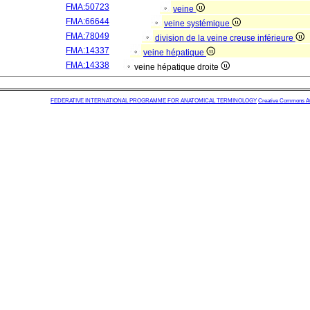
FMA:50723
veine
FMA:66644
veine systémique
FMA:78049
division de la veine creuse inférieure
FMA:14337
veine hépatique
FMA:14338
veine hépatique droite
FEDERATIVE INTERNATIONAL PROGRAMME FOR ANATOMICAL TERMINOLOGY
Creative Commons Attr