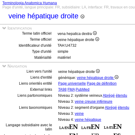
Terminologia Anatomica Humana
Page d'unité, langue principale: FR, subsidiaire: LA, interface: FR, travaux en cou
veine hépatique droite
Identification
Terme latin officiel
vena hepatica dextra
Terme officiel
veine hépatique droite
Identificateur d'unité
TAH:U4732
Type d'unité
simple
Matérialité
matériel
Navigation
Lien vers l'unité
veine hépatique droite
Liens d'entité
générique:
veine hépatique droite
Liens orientés entité
Page universelle
Page de définition
External links
TA98
FMA
PubMed
Liens partonomiques
Niveau 2: système veineux
Abrégé
étendu
Niveau 3:
veine creuse inférieure
Liens taxonomiques
Niveau 2: segment d'organe
Abrégé
étendu
Niveau 3:
veine
Niveau 4:
veine hépatique
Langage subsidiaire avec le
latin