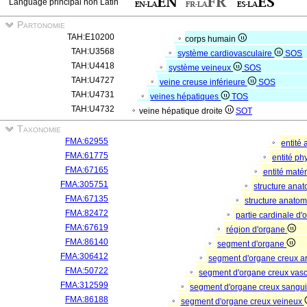
Language principal non Latin
Partonomie
TAH:E10200
corps humain
TAH:U3568
système cardiovasculaire
SOS
TAH:U4418
système veineux
SOS
TAH:U4727
veine creuse inférieure
SOS
TAH:U4731
veines hépatiques
TOS
TAH:U4732
veine hépatique droite
SOT
Taxonomie
FMA:62955
entité
FMA:61775
entité p
FMA:67165
entité matér
FMA:305751
structure ana
FMA:67135
structure anato
FMA:82472
partie cardinale d
FMA:67619
région d'organe
FMA:86140
segment d'organe
FMA:306412
segment d'organe creux a
FMA:50722
segment d'organe creux vas
FMA:312599
segment d'organe creux sangu
FMA:86188
segment d'organe creux veineux