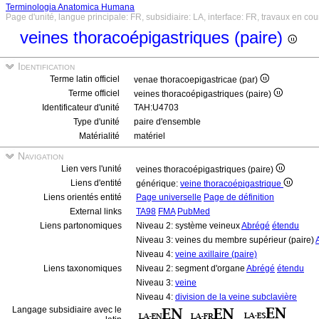
Terminologia Anatomica Humana
Page d'unité, langue principale: FR, subsidiaire: LA, interface: FR, travaux en cou
veines thoracoépigastriques (paire)
Identification
Terme latin officiel
venae thoracoepigastricae (par)
Terme officiel
veines thoracoépigastriques (paire)
Identificateur d'unité
TAH:U4703
Type d'unité
paire d'ensemble
Matérialité
matériel
Navigation
Lien vers l'unité
veines thoracoépigastriques (paire)
Liens d'entité
générique:
veine thoracoépigastrique
Liens orientés entité
Page universelle
Page de définition
External links
TA98
FMA
PubMed
Liens partonomiques
Niveau 2: système veineux
Abrégé
étendu
Niveau 3: veines du membre supérieur (paire)
Niveau 4:
veine axillaire (paire)
Liens taxonomiques
Niveau 2: segment d'organe
Abrégé
étendu
Niveau 3:
veine
Niveau 4:
division de la veine subclavière
Langage subsidiaire avec le