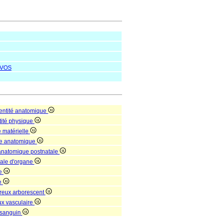
VOS
entité anatomique
tité physique
é matérielle
re anatomique
 anatomique postnatale
nale d'organe
ne
e
reux arborescent
ux vasculaire
 sanguin