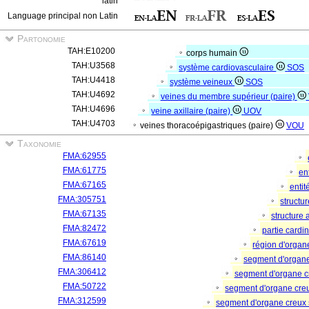
latin
Language principal non Latin
Partonomie
TAH:E10200
corps humain
TAH:U3568
système cardiovasculaire
SOS
TAH:U4418
système veineux
SOS
TAH:U4692
veines du membre supérieur (paire)
TAH:U4696
veine axillaire (paire)
UOV
TAH:U4703
veines thoracoépigastriques (paire)
VOU
Taxonomie
FMA:62955
FMA:61775
en
FMA:67165
entit
FMA:305751
structu
FMA:67135
structure
FMA:82472
partie cardi
FMA:67619
région d'orga
FMA:86140
segment d'organ
FMA:306412
segment d'organe c
FMA:50722
segment d'organe cre
FMA:312599
segment d'organe creux