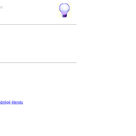
rs
Abrégé
étendu