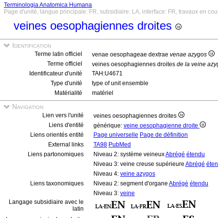
Terminologia Anatomica Humana
Page d'unité, langue principale: FR, subsidiaire: LA, interface: FR, travaux en cou
veines oesophagiennes droites
Identification
Terme latin officiel
venae oesophageae dextrae
venae azygos
Terme officiel
veines oesophagiennes droites
de la veine azy
Identificateur d'unité
TAH:U4671
Type d'unité
type of unit ensemble
Matérialité
matériel
Navigation
Lien vers l'unité
veines oesophagiennes droites
Liens d'entité
générique:
veine oesophagienne droite
Liens orientés entité
Page universelle
Page de définition
External links
TA98
PubMed
Liens partonomiques
Niveau 2: système veineux
Abrégé
étendu
Niveau 3: veine creuse supérieure
Abrégé
éte
Niveau 4:
veine azygos
Liens taxonomiques
Niveau 2: segment d'organe
Abrégé
étendu
Niveau 3:
veine
Langage subsidiaire avec le
latin