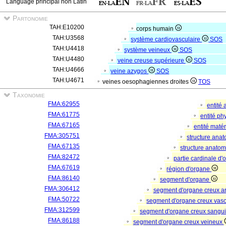
Language principal non Latin
Partonomie
TAH:E10200
corps humain
TAH:U3568
système cardiovasculaire
SOS
TAH:U4418
système veineux
SOS
TAH:U4480
veine creuse supérieure
SOS
TAH:U4666
veine azygos
SOS
TAH:U4671
veines oesophagiennes droites
TOS
Taxonomie
FMA:62955
entité
FMA:61775
entité p
FMA:67165
entité matér
FMA:305751
structure ana
FMA:67135
structure anato
FMA:82472
partie cardinale d
FMA:67619
région d'organe
FMA:86140
segment d'organe
FMA:306412
segment d'organe creux a
FMA:50722
segment d'organe creux vas
FMA:312599
segment d'organe creux sangu
FMA:86188
segment d'organe creux veineux