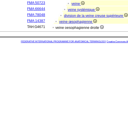
FMA:50723
veine
FMA:66644
veine systémique
FMA:78048
division de la veine creuse supérieure
FMA:14387
veine œsophagienne
TAH:G4671
veine oesophagienne droite
FEDERATIVE INTERNATIONAL PROGRAMME FOR ANATOMICAL TERMINOLOGY
Creative Commons Attr