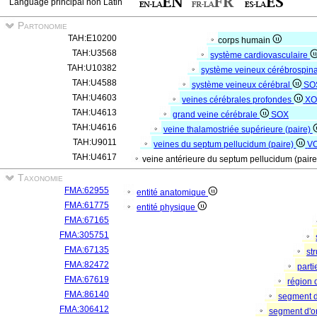
Language principal non Latin
Partonomie
TAH:E10200
corps humain
TAH:U3568
système cardiovasculaire
TAH:U10382
système veineux cérébrospin
TAH:U4588
système veineux cérébral
SO
TAH:U4603
veines cérébrales profondes
XO
TAH:U4613
grand veine cérébrale
SOX
TAH:U4616
veine thalamostriée supérieure (paire)
TAH:U9011
veines du septum pellucidum (paire)
V
TAH:U4617
veine antérieure du septum pellucidum (pair
Taxonomie
FMA:62955
entité anatomique
FMA:61775
entité physique
FMA:67165
FMA:305751
FMA:67135
st
FMA:82472
parti
FMA:67619
région 
FMA:86140
segment 
FMA:306412
segment d'o