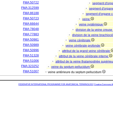
FMA:50722
segment d'org
FMA:312599
segment d'organ
FMA:86188
segment d'organe c
FMA:50723
veine
FMA:66644
veine systémique
FMA:78048
division de la veine creus
FMA:77883
division de la veine brachio
FMA:50981
veine cérébrale
FMA:50989
veine cérébrale profonde
FMA:50996
attribut de la grand veine cérébrale
FMA:51328
attribut de la veine cérébrale interne
FMA:51006
attribut de la veine thalamostriée supérie
FMA:323252
veine du septum pellucidum
FMA:51007
veine antérieure du septum pellucidum
FEDERATIVE INTERNATIONAL PROGRAMME FOR ANATOMICAL TERMINOLOGY
Creative Commons Attr