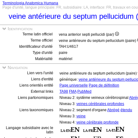
Terminologia Anatomica Humana
Page d'unité, langue principale: FR, subsidiaire: LA, interface: FR, travaux en cou
veine antérieure du septum pellucidum 
Identification
Terme latin officiel
vena anterior septi pellucidi (par)
Terme officiel
veine antérieure du septum pellucidum (paire)
Identificateur d'unité
TAH:U4617
Type d'unité
paire
Matérialité
matériel
Navigation
Lien vers l'unité
veine antérieure du septum pellucidum (paire)
Liens d'entité
générique:
veine antérieure du septum pelluc
Liens orientés entité
Page universelle
Page de définition
External links
TA98
FMA
PubMed
Liens partonomiques
Niveau 2: système veineux cérébrospinal
Abré
Niveau 3:
veines cérébrales profondes
Liens taxonomiques
Niveau 2: segment d'organe
Abrégé
étendu
Niveau 3:
veine
Niveau 4:
veine cérébrale profonde
Langage subsidiaire avec le
latin