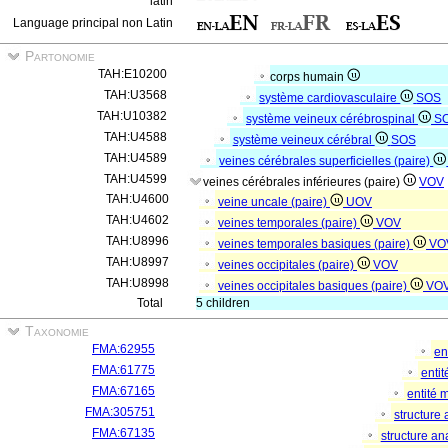
latin
Language principal non Latin
Partonomie
TAH:E10200
corps humain
TAH:U3568
système cardiovasculaire
SOS
TAH:U10382
système veineux cérébrospinal
S
TAH:U4588
système veineux cérébral
SOS
TAH:U4589
veines cérébrales superficielles (paire)
TAH:U4599
veines cérébrales inférieures (paire)
VOV
TAH:U4600
veine uncale (paire)
UOV
TAH:U4602
veines temporales (paire)
VOV
TAH:U8996
veines temporales basiques (paire)
VO
TAH:U8997
veines occipitales (paire)
VOV
TAH:U8998
veines occipitales basiques (paire)
VO
Total
5 children
Taxonomie
FMA:62955
en
FMA:61775
enti
FMA:67165
entité 
FMA:305751
structure
FMA:67135
structure a