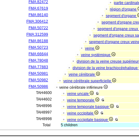
FMA:82472
partie cardina
FMA:67619
région d'organe
FMA:86140
segment d'organe
FMA:306412
segment d'organe cre
FMA:50722
segment d'organe creux
FMA:312599
segment d'organe creux s
FMA:86188
segment d'organe creux vei
FMA:50723
veine
FMA:66644
veine systémique
FMA:78048
division de la veine creuse supérieu
FMA:77883
division de la veine brachiocéphalique
FMA:50981
veine cérébrale
FMA:50982
veine cérébrale superficielle
FMA:50986
veine cérébrale inférieure
TAH4600
veine uncale
TAH4602
veine temporale
TAH8996
veine temporale basique
TAH8997
veine occipitale
TAH8998
veine occipitale basique
Total
5 children