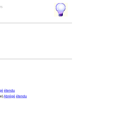
rs
gé
étendu
re)
Abrégé
étendu