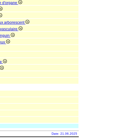
le d'organe
ux arborescent
 vasculaire
anguin
neux
re
Date: 21.06.2025