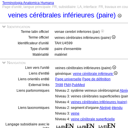
Terminologia Anatomica Humana
Page d'unité, langue principale: FR, subsidiaire: LA, interface: FR, travaux en cou
veines cérébrales inférieures (paire)
Identification
Terme latin officiel
venae cerebri inferiores (par)
Terme officiel
veines cérébrales inférieures (paire)
Identificateur d'unité
TAH:U4599
Type d'unité
paire d'ensemble
Matérialité
matériel
Navigation
Lien vers l'unité
veines cérébrales inférieures (paire)
Liens d'entité
générique:
veine cérébrale inférieure
Liens orientés entité
Page universelle
Page de définition
External links
TA98
FMA
PubMed
Liens partonomiques
Niveau 2: système veineux cérébrospinal
Abré
Niveau 3: veines cérébrales superficielles (pai
Niveau 4:
veines cérébrales inférieures (paire)
Liens taxonomiques
Niveau 2: segment d'organe
Abrégé
étendu
Niveau 3:
veine
Niveau 4:
veine cérébrale superficielle
Langage subsidiaire avec le