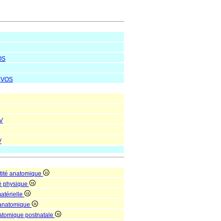
OS
VOS
V
V
tité anatomique
té physique
matérielle
 anatomique
natomique postnatale