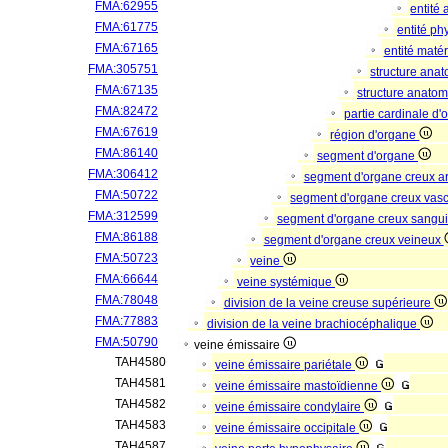
FMA:62955
entité
FMA:61775
entité p
FMA:67165
entité matér
FMA:305751
structure ana
FMA:67135
structure anato
FMA:82472
partie cardinale d
FMA:67619
région d'organe
FMA:86140
segment d'organe
FMA:306412
segment d'organe creux a
FMA:50722
segment d'organe creux vas
FMA:312599
segment d'organe creux sangu
FMA:86188
segment d'organe creux veineux
FMA:50723
veine
FMA:66644
veine systémique
FMA:78048
division de la veine creuse supérieure
FMA:77883
division de la veine brachiocéphalique
FMA:50790
veine émissaire
TAH4580
veine émissaire pariétale
TAH4581
veine émissaire mastoïdienne
TAH4582
veine émissaire condylaire
TAH4583
veine émissaire occipitale
TAH4587