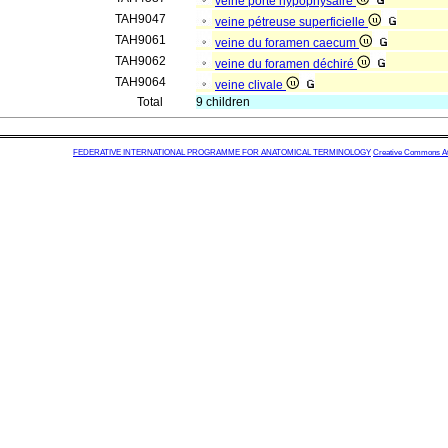
veine porte hypophysaire
TAH9047
veine pétreuse superficielle
TAH9061
veine du foramen caecum
TAH9062
veine du foramen déchiré
TAH9064
veine clivale
Total
9 children
FEDERATIVE INTERNATIONAL PROGRAMME FOR ANATOMICAL TERMINOLOGY
Creative Commons Attr