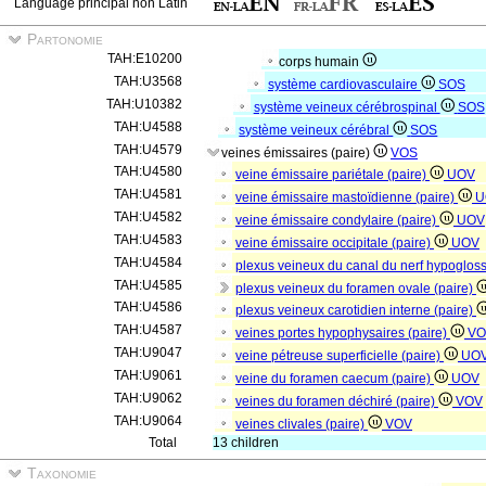
Language principal non Latin
Partonomie
TAH:E10200
corps humain
TAH:U3568
système cardiovasculaire
SOS
TAH:U10382
système veineux cérébrospinal
SOS
TAH:U4588
système veineux cérébral
SOS
TAH:U4579
veines émissaires (paire)
VOS
TAH:U4580
veine émissaire pariétale (paire)
UOV
TAH:U4581
veine émissaire mastoïdienne (paire)
U
TAH:U4582
veine émissaire condylaire (paire)
UOV
TAH:U4583
veine émissaire occipitale (paire)
UOV
TAH:U4584
plexus veineux du canal du nerf hypogloss
TAH:U4585
plexus veineux du foramen ovale (paire)
TAH:U4586
plexus veineux carotidien interne (paire)
TAH:U4587
veines portes hypophysaires (paire)
VO
TAH:U9047
veine pétreuse superficielle (paire)
UO
TAH:U9061
veine du foramen caecum (paire)
UOV
TAH:U9062
veines du foramen déchiré (paire)
VOV
TAH:U9064
veines clivales (paire)
VOV
Total
13 children
Taxonomie