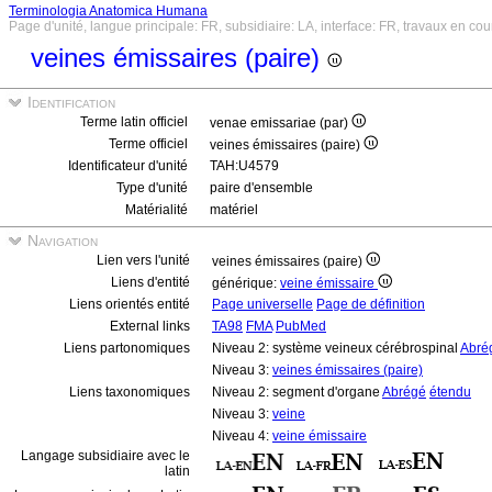
Terminologia Anatomica Humana
Page d'unité, langue principale: FR, subsidiaire: LA, interface: FR, travaux en cou
veines émissaires (paire)
Identification
Terme latin officiel
venae emissariae (par)
Terme officiel
veines émissaires (paire)
Identificateur d'unité
TAH:U4579
Type d'unité
paire d'ensemble
Matérialité
matériel
Navigation
Lien vers l'unité
veines émissaires (paire)
Liens d'entité
générique:
veine émissaire
Liens orientés entité
Page universelle
Page de définition
External links
TA98
FMA
PubMed
Liens partonomiques
Niveau 2: système veineux cérébrospinal
Abré
Niveau 3:
veines émissaires (paire)
Liens taxonomiques
Niveau 2: segment d'organe
Abrégé
étendu
Niveau 3:
veine
Niveau 4:
veine émissaire
Langage subsidiaire avec le
latin