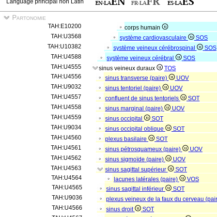
Language principal non Latin
Partonomie
TAH:E10200
corps humain
TAH:U3568
système cardiovasculaire
SOS
TAH:U10382
système veineux cérébrospinal
SOS
TAH:U4588
système veineux cérébral
SOS
TAH:U4555
sinus veineux duraux
TOS
TAH:U4556
sinus transverse (paire)
UOV
TAH:U9032
sinus tentoriel (paire)
UOV
TAH:U4557
confluent de sinus tentoriels
SOT
TAH:U4558
sinus marginal (paire)
UOV
TAH:U4559
sinus occipital
SOT
TAH:U9034
sinus occipital oblique
SOT
TAH:U4560
plexus basilaire
SOT
TAH:U4561
sinus pétrosquameux (paire)
UOV
TAH:U4562
sinus sigmoïde (paire)
UOV
TAH:U4563
sinus sagittal supérieur
SOT
TAH:U4564
lacunes latérales (paire)
VOS
TAH:U4565
sinus sagittal inférieur
SOT
TAH:U9036
plexus veineux de la faux du cerveau (pai
TAH:U4566
sinus droit
SOT