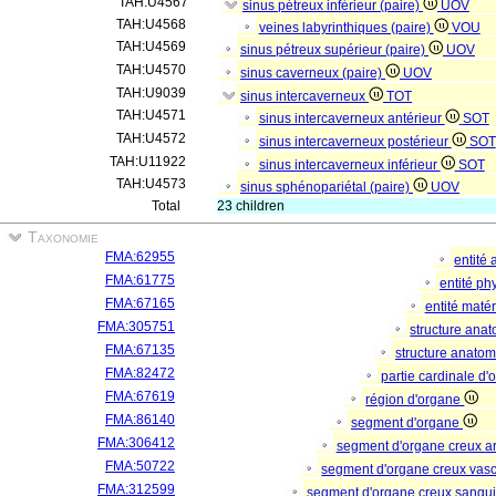
TAH:U4567
sinus pétreux inférieur (paire)
UOV
TAH:U4568
veines labyrinthiques (paire)
VOU
TAH:U4569
sinus pétreux supérieur (paire)
UOV
TAH:U4570
sinus caverneux (paire)
UOV
TAH:U9039
sinus intercaverneux
TOT
TAH:U4571
sinus intercaverneux antérieur
SOT
TAH:U4572
sinus intercaverneux postérieur
SOT
TAH:U11922
sinus intercaverneux inférieur
SOT
TAH:U4573
sinus sphénopariétal (paire)
UOV
Total
23 children
Taxonomie
FMA:62955
entité
FMA:61775
entité p
FMA:67165
entité matér
FMA:305751
structure ana
FMA:67135
structure anato
FMA:82472
partie cardinale d
FMA:67619
région d'organe
FMA:86140
segment d'organe
FMA:306412
segment d'organe creux a
FMA:50722
segment d'organe creux vas
FMA:312599
segment d'organe creux sangu