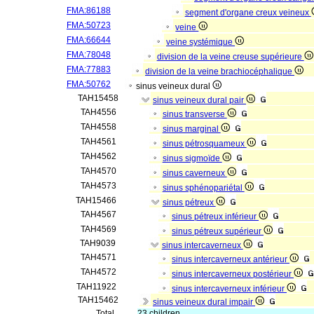
FMA:86188
segment d'organe creux veineux
FMA:50723
veine
FMA:66644
veine systémique
FMA:78048
division de la veine creuse supérieure
FMA:77883
division de la veine brachiocéphalique
FMA:50762
sinus veineux dural
TAH15458
sinus veineux dural pair
TAH4556
sinus transverse
TAH4558
sinus marginal
TAH4561
sinus pétrosquameux
TAH4562
sinus sigmoïde
TAH4570
sinus caverneux
TAH4573
sinus sphénopariétal
TAH15466
sinus pétreux
TAH4567
sinus pétreux inférieur
TAH4569
sinus pétreux supérieur
TAH9039
sinus intercaverneux
TAH4571
sinus intercaverneux antérieur
TAH4572
sinus intercaverneux postérieur
TAH11922
sinus intercaverneux inférieur
TAH15462
sinus veineux dural impair
Total
23 children