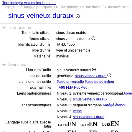
Terminologia Anatomica Humana
Page d'unité, langue principale: FR, subsidiaire: LA, interface: FR, travaux en cou
sinus veineux duraux
Identification
Terme latin officiel
sinus durae matris
Terme officiel
sinus veineux duraux
Identificateur d'unité
TAH:U4555
Type d'unité
type of unit ensemble
Matérialité
matériel
Navigation
Lien vers l'unité
sinus veineux duraux
Liens d'entité
générique:
sinus veineux dural
Liens orientés entité
Page universelle
Page de définition
External links
TA98
FMA
PubMed
Liens partonomiques
Niveau 2: système veineux cérébrospinal
Abré
Niveau 3:
sinus veineux duraux
Liens taxonomiques
Niveau 2: segment d'organe
Abrégé
étendu
Niveau 3:
veine
Niveau 4:
sinus veineux dural
Langage subsidiaire avec le
latin