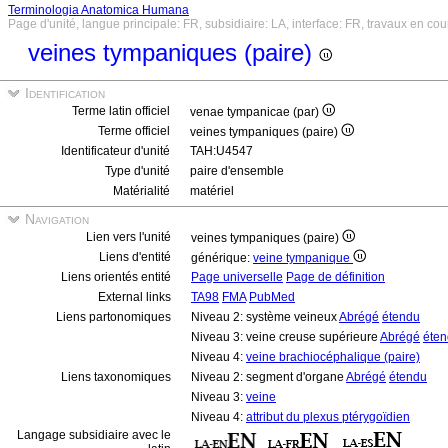
Terminologia Anatomica Humana
Page d'unité, langue principale: FR, subsidiaire: LA, interface: FR, travaux en cou
veines tympaniques (paire)
Identification
Terme latin officiel
venae tympanicae (par)
Terme officiel
veines tympaniques (paire)
Identificateur d'unité
TAH:U4547
Type d'unité
paire d'ensemble
Matérialité
matériel
Navigation
Lien vers l'unité
veines tympaniques (paire)
Liens d'entité
générique:
veine tympanique
Liens orientés entité
Page universelle
Page de définition
External links
TA98
FMA
PubMed
Liens partonomiques
Niveau 2: système veineux
Abrégé
étendu
Niveau 3: veine creuse supérieure
Abrégé
éte
Niveau 4:
veine brachiocéphalique (paire)
Liens taxonomiques
Niveau 2: segment d'organe
Abrégé
étendu
Niveau 3:
veine
Niveau 4:
attribut du plexus ptérygoïdien
Langage subsidiaire avec le