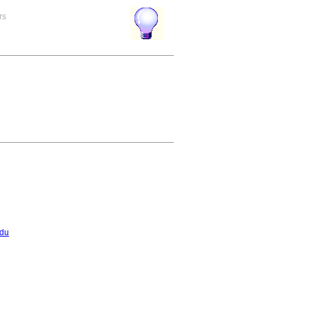
rs
ndu