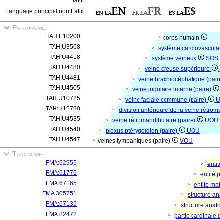
latin
Language principal non Latin
Partonomie
TAH:E10200
corps humain
TAH:U3568
système cardiovascula
TAH:U4418
système veineux
SOS
TAH:U4480
veine creuse supérieure
TAH:U4481
veine brachiocéphalique (pair
TAH:U4505
veine jugulaire interne (paire)
TAH:U10725
veine faciale commune (paire)
TAH:U15790
division antérieure de la veine rétrom
TAH:U4535
veine rétromandibulaire (paire)
UOU
TAH:U4540
plexus ptérygoïdien (paire)
UOU
TAH:U4547
veines tympaniques (paire)
VOU
Taxonomie
FMA:62955
enti
FMA:61775
entité
FMA:67165
entité mat
FMA:305751
structure a
FMA:67135
structure ana
FMA:82472
partie cardinale