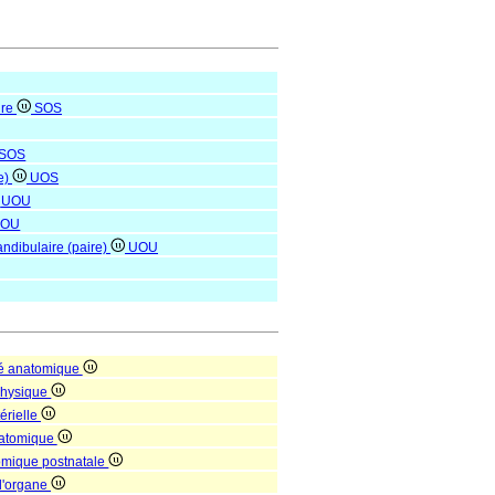
ire
SOS
SOS
e)
UOS
UOU
UOU
andibulaire (paire)
UOU
té anatomique
 physique
érielle
natomique
tomique postnatale
 d'organe